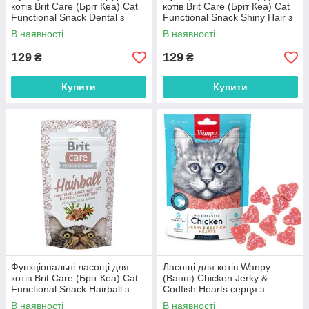
котів Brit Care (Бріт Кеа) Cat
котів Brit Care (Бріт Кеа) Cat
Functional Snack Dental з
Functional Snack Shiny Hair з
індичкою 50 г
лососем 50 г
В наявності
В наявності
129
129
₴
₴
Купити
Купити
Функціональні ласощі для
Ласощі для котів Wanpy
котів Brit Care (Бріт Кеа) Cat
(Ванпі) Chicken Jerky &
Functional Snack Hairball з
Codfish Hearts серця з
качкою 50 г
куркою та тріскою 80 г
В наявності
В наявності