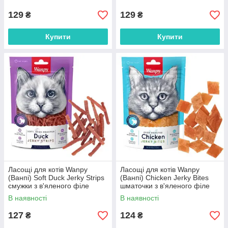
129
129
₴
₴
Купити
Купити
Ласощі для котів Wanpy
Ласощі для котів Wanpy
(Ванпі) Soft Duck Jerky Strips
(Ванпі) Chicken Jerky Bites
смужки з в'яленого філе
шматочки з в'яленого філе
качки 80 г
курки 80 г
В наявності
В наявності
127
124
₴
₴