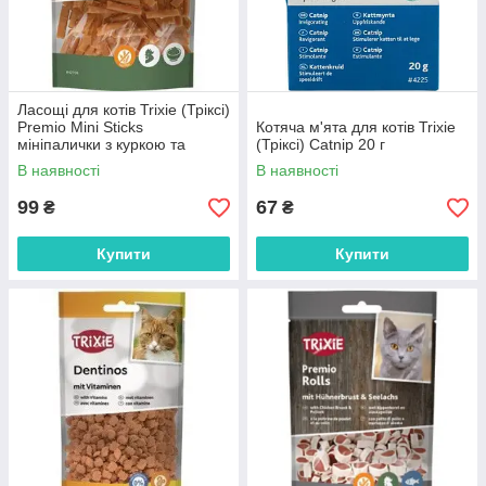
Ласощі для котів Trixie (Тріксі)
Premio Mini Sticks
Котяча м'ята для котів Trixie
мініпалички з куркою та
(Тріксі) Catnip 20 г
рисом 50 г
В наявності
В наявності
99
67
₴
₴
Купити
Купити