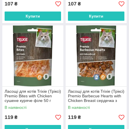
107
107
₴
₴
Купити
Купити
Ласощі для котів Trixie (Тріксі)
Ласощі для котів Trixie (Тріксі)
Premio Bites with Chicken
Premio Barbecue Hearts with
сушене куряче філе 50 г
Chicken Breast сердечка з
куркою 50 г
В наявності
В наявності
119
119
₴
₴