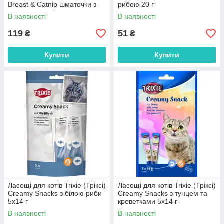
Breast & Catnip шматочки з
рибою 20 г
курячою грудкою і котячою
В наявності
В наявності
м’я 50 г
119
51
₴
₴
Купити
Купити
Ласощі для котів Trixie (Тріксі)
Ласощі для котів Trixie (Тріксі)
Creamy Snacks з білою риби
Creamy Snacks з тунцем та
5х14 г
креветками 5х14 г
В наявності
В наявності