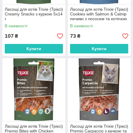
Ласощі для котів Trixie (Тріксі)
Ласощі для котів Trixie (Тріксі)
Creamy Snacks з куркою 5х14
Cookies with Salmon & Catnip
г
печиво з лососем та котячою
м’ятою 50 г
В наявності
В наявності
107
73
₴
₴
Купити
Купити
Ласощі для котів Trixie (Тріксі)
Ласощі для котів Trixie (Тріксі)
Premio Bites with Chicken
Premio Carpaccio з качкою та