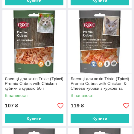
Купити
Купити
Ласощі для котів Trixie (Тріксі)
Ласощі для котів Trixie (Тріксі)
Premio Cubes with Chicken
Premio Cubes with Chicken &
кубики з куркою 50 г
Cheese кубики з куркою та
сиром 50 г
В наявності
В наявності
107
119
₴
₴
Купити
Купити