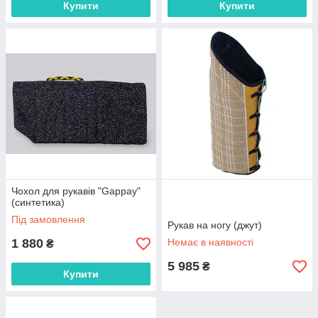
Купити
Купити
Чохол для рукавів "Gappay"
(синтетика)
Під замовлення
Рукав на ногу (джут)
1 880
Немає в наявності
₴
5 985
₴
Купити