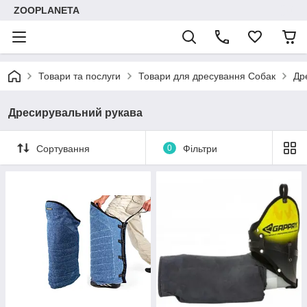
ZOOPLANETA
Товари та послуги
Товари для дресування Собак
Др
Дресирувальний рукава
Сортування
0
Фільтри