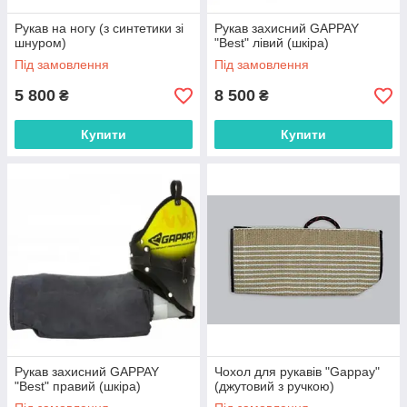
Рукав на ногу (з синтетики зі
Рукав захисний GAPPAY
шнуром)
"Best" лівий (шкіра)
Під замовлення
Під замовлення
5 800
8 500
₴
₴
Купити
Купити
Рукав захисний GAPPAY
Чохол для рукавів "Gappay"
"Best" правий (шкіра)
(джутовий з ручкою)