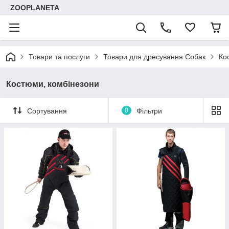
ZOOPLANETA
Товари та послуги
Товари для дресування Собак
Ко
Костюми, комбінезони
Сортування
0
Фільтри