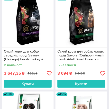
Сухий корм для собак
Сухий корм для собак малих
середніх порід Savory
порід Savory (Cейворi) Fresh
(Cейворi) Fresh Turkey &
Lamb Adult Small Breeds зі
Lamb Adult Medium Breeds зі
свіжим ягням 8 кг
В наявності
В наявності
свіжим ягням та індичкою 12
кг
3 647,35
3 094
₴
₴
4 291 ₴
3 640 ₴
Купити
Купити
–15%
–15%