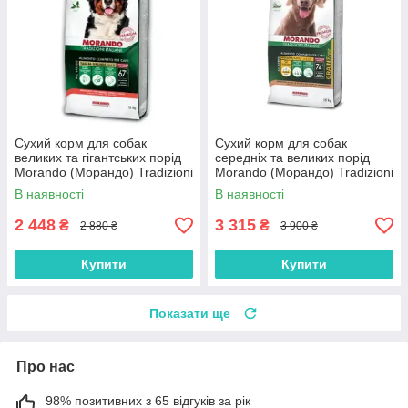
Сухий корм для собак
Сухий корм для собак
великих та гігантських порід
середніх та великих порід
Morando (Морандо) Tradizioni
Morando (Морандо) Tradizioni
Maxi з яловичиною горохом
Grain Free з куркою та
В наявності
В наявності
та вівсом 12 кг
буряком 15 кг
2 448
3 315
₴
₴
2 880 ₴
3 900 ₴
Купити
Купити
Показати ще
Про нас
98% позитивних з 65 відгуків за рік