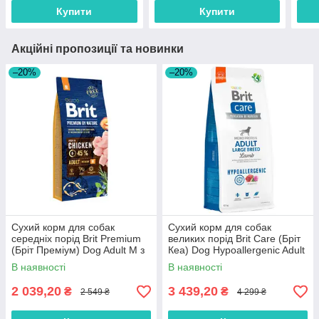
Купити
Купити
Акційні пропозиції та новинки
–20%
–20%
Сухий корм для собак
Сухий корм для собак
середніх порід Brit Premium
великих порід Brit Care (Бріт
(Бріт Преміум) Dog Adult M з
Кеа) Dog Hypoallergenic Adult
куркою 15 кг
Large Breed з ягням 12 кг
В наявності
В наявності
2 039,20
3 439,20
₴
₴
2 549 ₴
4 299 ₴