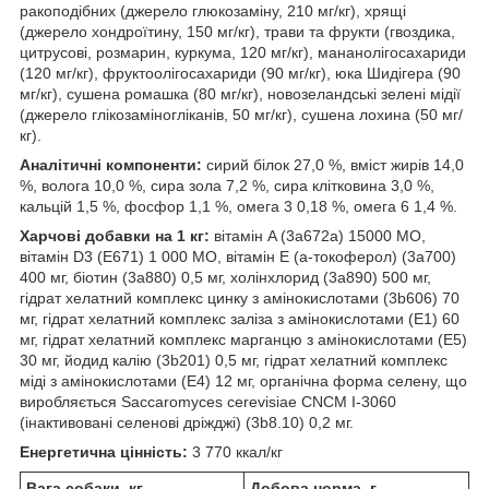
ракоподібних (джерело глюкозаміну, 210 мг/кг), хрящі
(джерело хондроїтину, 150 мг/кг), трави та фрукти (гвоздика,
цитрусові, розмарин, куркума, 120 мг/кг), мананолігосахариди
(120 мг/кг), фруктоолігосахариди (90 мг/кг), юка Шидігера (90
мг/кг), сушена ромашка (80 мг/кг), новозеландські зелені мідії
(джерело глікозаміногліканів, 50 мг/кг), сушена лохина (50 мг/
кг).
Аналітичні компоненти:
сирий білок 27,0 %, вміст жирів 14,0
%, волога 10,0 %, сира зола 7,2 %, сира клітковина 3,0 %,
кальцій 1,5 %, фосфор 1,1 %, омега 3 0,18 %, омега 6 1,4 %.
Харчові добавки на 1 кг:
вітамін A (3a672a) 15000 МО,
вітамін D3 (E671) 1 000 МО, вітамін E (a-токоферол) (3a700)
400 мг, біотин (3a880) 0,5 мг, холінхлорид (3a890) 500 мг,
гідрат хелатний комплекс цинку з амінокислотами (3b606) 70
мг, гідрат хелатний комплекс заліза з амінокислотами (Е1) 60
мг, гідрат хелатний комплекс марганцю з амінокислотами (Е5)
30 мг, йодид калію (3b201) 0,5 мг, гідрат хелатний комплекс
міді з амінокислотами (Е4) 12 мг, органічна форма селену, що
виробляється Saccaromyces cerevisiae CNCM I-3060
(інактивовані селенові дріжджі) (3b8.10) 0,2 мг.
Енергетична цінність:
3 770 ккал/кг
Вага собаки, кг
Добова норма, г