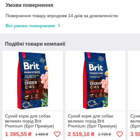
Умови повернення
Повернення товару впродовж 14 днів за домовленістю
Всі умови повернення
Подібні товари компанії
Сухий корм для собак
Сухий корм для собак
Сухи
великих порід Brit
великих порід Brit
вели
Premium (Бріт Преміум)
Premium (Бріт Преміум)
(Брі
Dog Adult L з куркою 8 кг
Dog Adult L з куркою 15 кг
Adul
1 395,55
2 519,10
3 5
₴
₴
1 469 ₴
2 799 ₴
та к