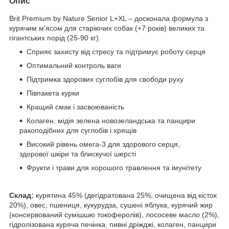
Опис
Brit Premium by Nature Senior L+XL – досконала формула з
курячим м’ясом для старіючих собак (+7 років) великих та
гігантських порід (25-90 кг).
Сприяє захисту від стресу та підтримує роботу серця
Оптимальний контроль ваги
Підтримка здорових суглобів для свободи руху
Півпакета курки
Кращий смак і засвоюваність
Колаген, мідія зелена новозеландська та панцири
ракоподібних для суглобів і хрящів
Високий рівень омега-3 для здорового серця,
здорової шкіри та блискучої шерсті
Фрукти і трави для хорошого травлення та імунітету
Склад:
курятина 45% (дегідратована 25%, очищена від кісток
20%), овес, пшениця, кукурудза, сушені яблука, курячий жир
(консервований сумішшю токоферолів), лососеве масло (2%),
гідролізована куряча печінка, пивні дріжджі, колаген, панцири