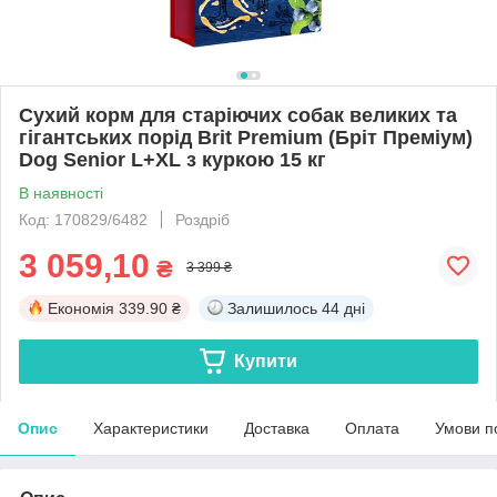
Сухий корм для старіючих собак великих та
гігантських порід Brit Premium (Бріт Преміум)
Dog Senior L+XL з куркою 15 кг
В наявності
Код: 170829/6482
Роздріб
3 059,10
₴
3 399 ₴
Економія
339.90 ₴
Залишилось
44 дні
Купити
Опис
Характеристики
Доставка
Оплата
Умови п