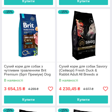
Купити
Купити
–15%
–15%
Сухий корм для собак з
Сухий корм для собак Savory
чутливим травленням Brit
(Cейворi) Fresh Duck &
Premium (Бріт Преміум) Dog
Rabbit Adult All Breeds зі
Sensitive Lamb з ягням 15 кг
свіжої качки та кролика 12 кг
В наявності
В наявності
3 654,15
4 230,45
₴
₴
4 299 ₴
4 977 ₴
Купити
Купити
–15%
–15%