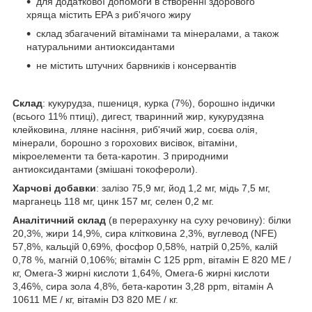
для додаткової допомоги в створенні здорового
хряща містить EPA з риб'ячого жиру
склад збагачений вітамінами та мінералами, а також
натуральними антиоксидантами
не містить штучних барвників і консервантів
Склад
: кукурудза, пшениця, курка (7%), борошно індички
(всього 11% птиці), дигест, тваринний жир, кукурудзяна
клейковина, лляне насіння, риб'ячий жир, соєва олія,
мінерали, борошно з горохових висівок, вітаміни,
мікроелементи та бета-каротин. З природними
антиоксидантами (змішані токофероли).
Харчові добавки
: залізо 75,9 мг, йод 1,2 мг, мідь 7,5 мг,
марганець 118 мг, цинк 157 мг, селен 0,2 мг.
Аналітичний склад
(в перерахунку на суху речовину): білки
20,3%, жири 14,9%, сира клітковина 2,3%, вуглевод (NFE)
57,8%, кальцій 0,69%, фосфор 0,58%, натрій 0,25%, калій
0,78 %, магній 0,106%; вітамін C 125 ppm, вітамін E 820 ME /
кг, Омега-3 жирні кислоти 1,64%, Омега-6 жирні кислоти
3,46%, сира зола 4,8%, бета-каротин 3,28 ppm, вітамін A
10611 ME / кг, вітамін D3 820 ME / кг.