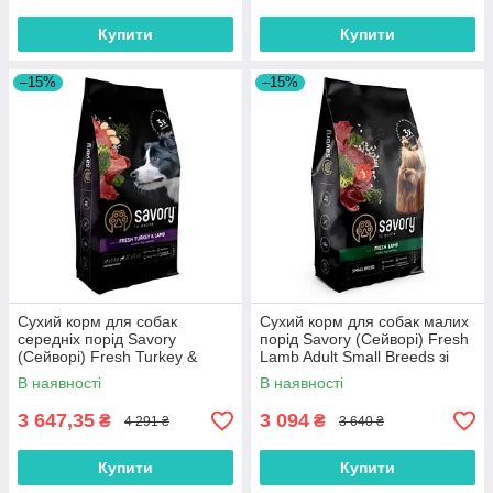
Купити
Купити
–15%
–15%
Сухий корм для собак
Сухий корм для собак малих
середніх порід Savory
порід Savory (Cейворi) Fresh
(Cейворi) Fresh Turkey &
Lamb Adult Small Breeds зі
Lamb Adult Medium Breeds зі
свіжим ягням 8 кг
В наявності
В наявності
свіжим ягням та індичкою 12
кг
3 647,35
3 094
₴
₴
4 291 ₴
3 640 ₴
Купити
Купити