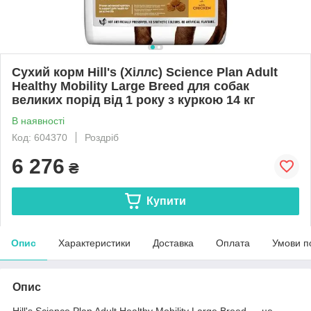
Сухий корм Hill's (Хіллс) Science Plan Adult
Healthy Mobility Large Breed для собак
великих порід від 1 року з куркою 14 кг
В наявності
Код: 604370
Роздріб
6 276
₴
Купити
Опис
Характеристики
Доставка
Оплата
Умови п
Опис
Hill's Science Plan Adult Healthy Mobility Large Breed — це