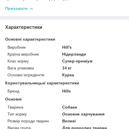
Приховати
Характеристики
Основні характеристики
Виробник
Hill's
Країна виробник
Нідерланди
Клас корму
Супер-преміум
Вага упаковки
14 кг
Основні інгредієнти
Курка
Користувальницькі характеристики
Бренд
Hills
Основні
Тварина
Собаки
Тип корму
Основне харчування
Розмір породи тварин
Великі
Вікова група
Для дорослих тварин