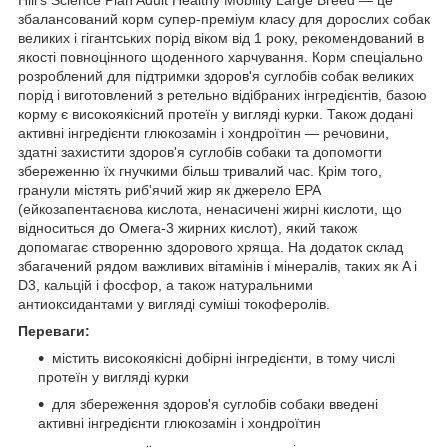
збалансований корм супер-преміум класу для дорослих собак
великих і гігантських порід віком від 1 року, рекомендований в
якості повноцінного щоденного харчування. Корм спеціально
розроблений для підтримки здоров'я суглобів собак великих
порід і виготовлений з ретельно відібраних інгредієнтів, базою
корму є високоякісний протеїн у вигляді курки. Також додані
активні інгредієнти глюкозамін і хондроїтин — речовини,
здатні захистити здоров'я суглобів собаки та допомогти
збереженню їх гнучкими більш тривалий час. Крім того,
гранули містять риб'ячий жир як джерело EPA
(ейкозапентаєнова кислота, ненасичені жирні кислоти, що
відноситься до Омега-3 жирних кислот), який також
допомагає створенню здорового хряща. На додаток склад
збагачений рядом важливих вітамінів і мінералів, таких як A і
D3, кальцій і фосфор, а також натуральними
антиоксидантами у вигляді суміші токоферолів.
Переваги:
містить високоякісні добірні інгредієнти, в тому числі
протеїн у вигляді курки
для збереження здоров'я суглобів собаки введені
активні інгредієнти глюкозамін і хондроїтин