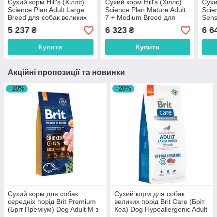
Сухий корм Hill's (Хіллс)
Сухий корм Hill's (Хіллс)
Сухи
Science Plan Adult Large
Science Plan Mature Adult
Scie
Breed для собак великих
7 + Medium Breed для
Sens
порід з куркою 14 кг
літніх собак середніх порід
Medi
5 237
6 323
6 6
₴
₴
з ягням та рисом 14 кг
сере
кг
Купити
Купити
Акційні пропозиції та новинки
–20%
–20%
Сухий корм для собак
Сухий корм для собак
середніх порід Brit Premium
великих порід Brit Care (Бріт
(Бріт Преміум) Dog Adult M з
Кеа) Dog Hypoallergenic Adult