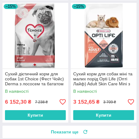
–15%
–15%
Сухий дієтичний корм для
Сухий корм для собак міні та
собак 1st Choice (Фест Чойс)
малих порід Opti Life (Опті
Derma з лососем та бататом
Лайф) Adult Skin Care Mini з
12 кг
лососем 7.5 кг
В наявності
В наявності
6 152,30
3 152,65
₴
₴
7 238 ₴
3 709 ₴
Купити
Купити
Показати ще