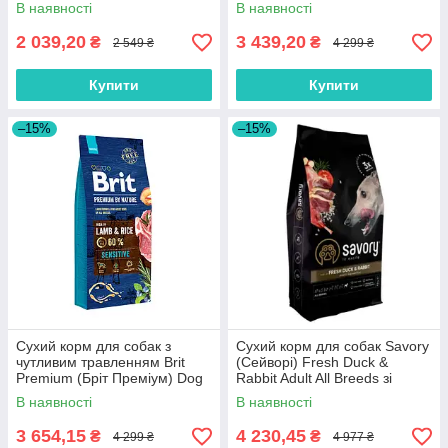
куркою 15 кг
Large Breed з ягням 12 кг
В наявності
В наявності
2 039,20
3 439,20
₴
₴
2 549 ₴
4 299 ₴
Купити
Купити
–15%
–15%
Сухий корм для собак з
Сухий корм для собак Savory
чутливим травленням Brit
(Cейворi) Fresh Duck &
Premium (Бріт Преміум) Dog
Rabbit Adult All Breeds зі
Sensitive Lamb з ягням 15 кг
свіжої качки та кролика 12 кг
В наявності
В наявності
3 654,15
4 230,45
₴
₴
4 299 ₴
4 977 ₴