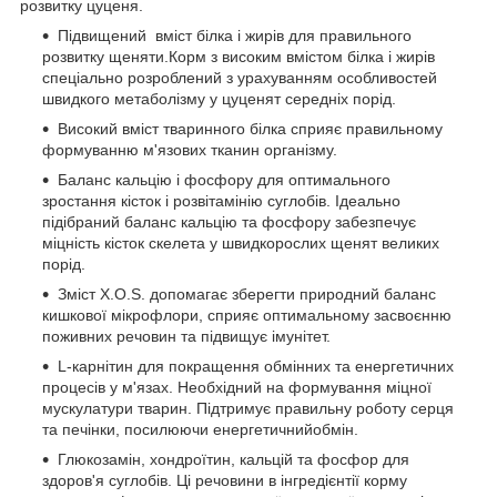
розвитку цуценя.
Підвищений вміст білка і жирів для правильного
розвитку щеняти.Корм з високим вмістом білка і жирів
спеціально розроблений з урахуванням особливостей
швидкого метаболізму у цуценят середніх порід.
Високий вміст тваринного білка сприяє правильному
формуванню м'язових тканин організму.
Баланс кальцію і фосфору для оптимального
зростання кісток і розвітамінію суглобів. Ідеально
підібраний баланс кальцію та фосфору забезпечує
міцність кісток скелета у швидкорослих щенят великих
порід.
Зміст X.O.S. допомагає зберегти природний баланс
кишкової мікрофлори, сприяє оптимальному засвоєнню
поживних речовин та підвищує імунітет.
L-карнітин для покращення обмінних та енергетичних
процесів у м'язах. Необхідний на формування міцної
мускулатури тварин. Підтримує правильну роботу серця
та печінки, посилюючи енергетичнийобмін.
Глюкозамін, хондроїтин, кальцій та фосфор для
здоров'я суглобів. Ці речовини в інгредієнтії корму