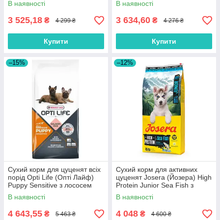
В наявності
В наявності
кг
зі свіжою індичкою та курко
12 кг
3 525,18
3 634,60
₴
₴
4 299 ₴
4 276 ₴
Купити
Купити
–15%
–12%
Сухий корм для цуценят всіх
Сухий корм для активних
порід Opti Life (Опті Лайф)
цуценят Josera (Йозера) High
Puppy Sensitive з лососем
Protein Junior Sea Fish з
12.5 кг
морською рибою 12.5 кг
В наявності
В наявності
4 643,55
4 048
₴
₴
5 463 ₴
4 600 ₴