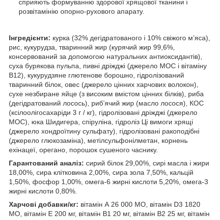
сприяють формуванню здорової хрящової тканини і
розвітамінію опорно-рухового апарату.
Інгредієнти:
курка (32% дегідратованого і 10% свіжого м’яса),
рис, кукурудза, тваринний жир (курячий жир 99,6%,
консервований за допомогою натуральних антиоксидантів),
суха бурякова пульпа, пивні дріжджі (джерело МОС і вітаміну
B12), кукурудзяне глютенове борошно, гідролізований
тваринний білок, овес (джерело цінних харчових волокон),
сухе незбиране яйце (з високим вмістом цінних білків), риба
(дегідратований лосось), риб’ячий жир (масло лосося), КОС
(ксілоолігосахаріди 3 г / кг), гідролізовані дріжджі (джерело
МОС), юка Шидигера, спіруліна, гідроліз Ці вимоги хрящі
(джерело хондроїтину сульфату), гідролізовані ракоподібні
(джерело глюкозаміна), метілсульфонілметан, корнень
ехінацеї, орегано, порошок сушеного часнику.
Гарантований аналіз:
сирий білок 29,00%, сирі масла і жири
18,00%, сира клітковина 2,00%, сира зола 7,50%, кальцій
1,50%, фосфор 1,00%, омега-6 жирні кислоти 5,20%, омега-3
жирні кислоти 0,80%.
Харчові добавки/кг:
вітамін А 26 000 МО, вітамін D3 1820
МО, вітамін Е 200 мг, вітамін В1 20 мг, вітамін В2 25 мг, вітамін