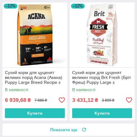
–12%
–12%
Сухий корм для цуценят
Сухий корм для цуценят
великих порід Acana (Акана)
великих порід Brit Fresh (Бріт
Puppy Large Breed Recipe з
Фреш) Puppy Large з
м'ясом курчат 17 кг
яловичиною та гарбузом 12
В наявності
В наявності
кг
6 939,68
3 431,12
₴
₴
7 886 ₴
3 899 ₴
Купити
Купити
Показати ще