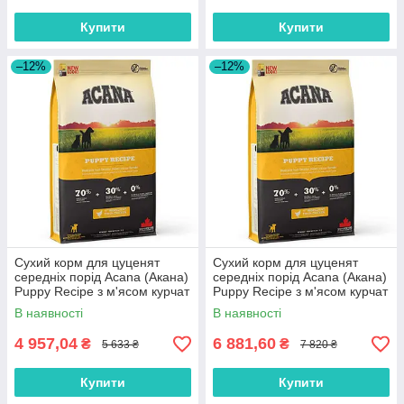
Купити
Купити
–12%
–12%
Сухий корм для цуценят
Сухий корм для цуценят
середніх порід Acana (Акана)
середніх порід Acana (Акана)
Puppy Recipe з м'ясом курчат
Puppy Recipe з м'ясом курчат
11.4 кг
17 кг
В наявності
В наявності
4 957,04
6 881,60
₴
₴
5 633 ₴
7 820 ₴
Купити
Купити