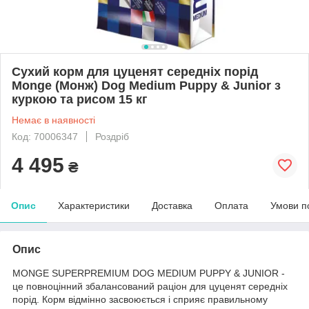
Сухий корм для цуценят середніх порід
Monge (Монж) Dog Medium Puppy & Junior з
куркою та рисом 15 кг
Немає в наявності
Код: 70006347
Роздріб
4 495
₴
Опис
Характеристики
Доставка
Оплата
Умови п
Опис
MONGE SUPERPREMIUM DOG MEDIUM PUPPY & JUNIOR -
це повноцінний збалансований раціон для цуценят середніх
порід. Корм відмінно засвоюється і сприяє правильному