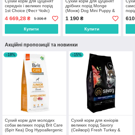
Сухий корм для цуценят
Сухий корм для цуценят
Сухи
середніх і великих порід
дрібних порід Monge
само
1st Choice (Фест Чойс)
(Монж) Dog Mini Puppy &
порі
Puppy Medium and Large з
Junior з лососем та рисом
Medi
4 669,28
1 190
610
₴
₴
5 306 ₴
куркою 12 кг
2.5 кг
1.5 к
Купити
Купити
Акційні пропозиції та новинки
–18%
–15%
Сухий корм для молодих
Сухий корм для юніорів
собак великих порід Brit Care
великих порід Savory
(Бріт Кеа) Dog Hypoallergenic
(Cейворi) Fresh Turkey &
Junior Large Breed з ягням 12
Сhicken Junior Large Breeds