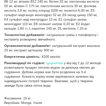
В6 12 мг, вітамін В12 240 мг, біотин 32 мг, нікотинова кислота
50 мг, вітамін С 175 мг, пантотенова кислота 30 мг, фолієва
кислота 2,8 мг, холіну хлорид 3200 мг, інозитол 6,00 мг, Е5
сульфат марганцю моногідрат 32 мг, Е6 оксид цинку 150 мг,
Е4 сульфат міді пентагідрат 13 мг, Е1 сульфат заліза
моногідрат 110 мг, Е8 селенит натрію 0,20 мг, Е2 йодат
кальцію 1,80 г.г, L-карнітин 140 мг, DL-метіонін 7,20 м
Технологічні добавки/кг:
натуральна суміш з токоферолу і
екстракту розмарину звичайного.
Органолептичні добавки/кг:
натуральний екстракт каштана
20 мг, екстракт артишоку 300 мг.
Енергетична цінність:
4200 ккал/кг.
Рекомендації по годівлі:
цуценятам
у віці від 2 до 12 місяців
розмочувати продукт теплою водою за декілька хвилин до
годування. Добова норма має бути розділена на 3-4
годування. Кількість корму може варіюватися залежно від
індивідуальних потреб тварини. Важливо, щоб у тварини
завжди була свіжа питна вода.
Фасування: 15 кг.
Виробник: Monge, Італія.