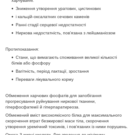
харчуванні:
Зниження утворення уратових, цистинових
і кальцій-оксалатних сечових каменів
Ранні стадії серцевої недостатності
Ниркова недостатність, пов’язана з лейшманіозом
Протипоказання:
Стани, що вимагають споживання великої кількості
білків або фосфору
Вагітність, період лактації, зростання
Переваги лікувального корму
Обмеження харчових фосфатів для запобігання
прогресування руйнування ниркової тканини,
гіперфосфатемії й гіперпаратиреоза.
Обмежений вміст високоякісного білка для максимального
скорочення втрат безжирової маси тіла, скорочення
утворення уремічний токсинів, і пов’язаних із ними порушень.
Омега-3 жирні кислоти. Для зведення до мінімуму