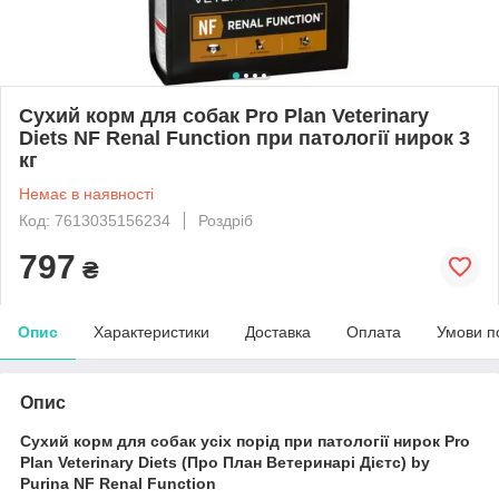
Сухий корм для собак Pro Plan Veterinary
Diets NF Renal Function при патології нирок 3
кг
Немає в наявності
Код: 7613035156234
Роздріб
797
₴
Опис
Характеристики
Доставка
Оплата
Умови п
Опис
Сухий корм для собак усіх порід при патології нирок Pro
Plan Veterinary Diets (Про План Ветеринарі Дієтс) by
Purina NF Renal Function