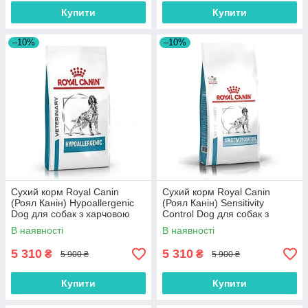
Купити
Купити
–10%
–10%
Сухий корм Royal Canin
Сухий корм Royal Canin
(Роял Канін) Hypoallergenic
(Роял Канін) Sensitivity
Dog для собак з харчовою
Control Dog для собак з
алергією або
харчовою алергією /
В наявності
В наявності
непереносимістю кормів 14
непереносимістю 14 кг
кг
5 310
5 310
₴
₴
5 900 ₴
5 900 ₴
Купити
Купити