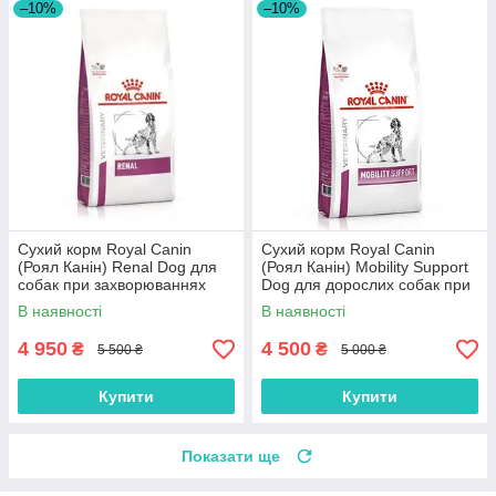
–10%
–10%
Сухий корм Royal Canin
Сухий корм Royal Canin
(Роял Канін) Renal Dog для
(Роял Канін) Mobility Support
собак при захворюваннях
Dog для дорослих собак при
нирок 14 кг
захворюваннях опорно-
В наявності
В наявності
рухового апарату 12 кг
4 950
4 500
₴
₴
5 500 ₴
5 000 ₴
Купити
Купити
Показати ще