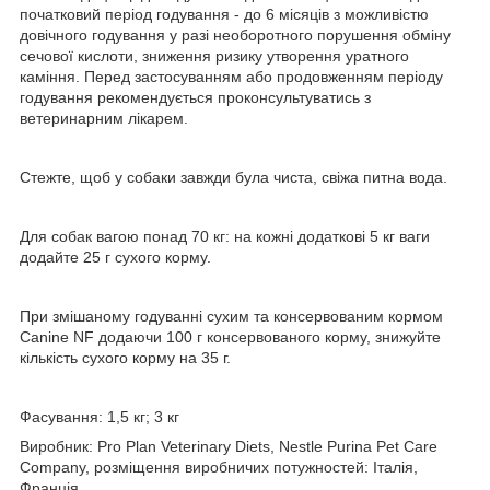
початковий період годування - до 6 місяців з можливістю
довічного годування у разі необоротного порушення обміну
сечової кислоти, зниження ризику утворення уратного
каміння. Перед застосуванням або продовженням періоду
годування рекомендується проконсультуватись з
ветеринарним лікарем.
Стежте, щоб у собаки завжди була чиста, свіжа питна вода.
Для собак вагою понад 70 кг: на кожні додаткові 5 кг ваги
додайте 25 г сухого корму.
При змішаному годуванні сухим та консервованим кормом
Canine NF додаючи 100 г консервованого корму, знижуйте
кількість сухого корму на 35 г.
Фасування: 1,5 кг; 3 кг
Виробник: Pro Plan Veterinary Diets, Nestle Purina Pet Care
Company, розміщення виробничих потужностей: Італія,
Франція