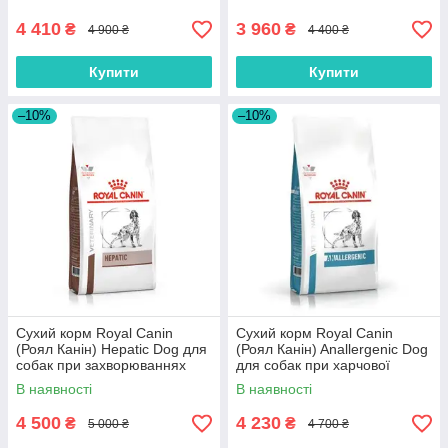
порушеннях травлення 12 кг
4 410
3 960
₴
₴
4 900 ₴
4 400 ₴
Купити
Купити
–10%
–10%
Сухий корм Royal Canin
Сухий корм Royal Canin
(Роял Канін) Hepatic Dog для
(Роял Канін) Anallergenic Dog
собак при захворюваннях
для собак при харчової
печінки 12 кг
алергії 8 кг
В наявності
В наявності
4 500
4 230
₴
₴
5 000 ₴
4 700 ₴