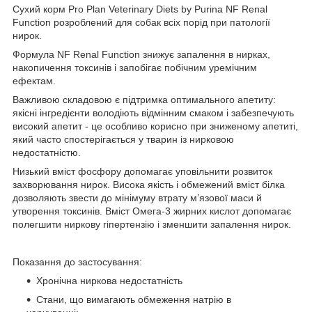
Сухий корм Pro Plan Veterinary Diets by Purina NF Renal
Function розроблений для собак всіх порід при патології
нирок.
Формула NF Renal Function знижує запалення в нирках,
накопичення токсинів і запобігає побічним уремічним
ефектам.
Важливою складовою є підтримка оптимального апетиту:
якісні інгредієнти володіють відмінним смаком і забезпечують
високий апетит - це особливо корисно при зниженому апетиті,
який часто спостерігається у тварин із нирковою
недостатністю.
Низький вміст фосфору допомагає уповільнити розвиток
захворювання нирок. Висока якість і обмежений вміст білка
дозволяють звести до мінімуму втрату м’язової маси й
утворення токсинів. Вміст Омега-3 жирних кислот допомагає
полегшити ниркову гіпертензію і зменшити запалення нирок.
Показання до застосування:
Хронічна ниркова недостатність
Стани, що вимагають обмеження натрію в