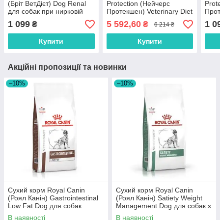
(Бріт ВетДієт) Dog Renal
Protection (Нейчерс
Prot
для собак при нирковій
Протекшен) Veterinary Diet
Прот
недостатності з яйцем,
Gastrointestinal для собак
Gast
1 099
5 592,60
1 0
₴
₴
6 214 ₴
горохом та гречкою 2 кг
при захворюваннях ШКТ
при
10 кг
1,5 к
Купити
Купити
Акційні пропозиції та новинки
–10%
–10%
Сухий корм Royal Canin
Сухий корм Royal Canin
(Роял Канін) Gastrointestinal
(Роял Канін) Satiety Weight
Low Fat Dog для собак
Management Dog для собак з
схильних до повноти при
надмірною вагою 12 кг
В наявності
В наявності