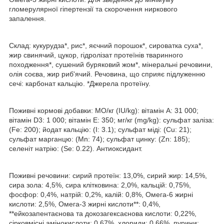
гломерулярної гіпертензії та скорочення ниркового
запалення.
Склад: кукурудза*, рис*, яєчний порошок*, сироватка суха*,
жир свинячий, цукор, гідролізат протеїнів тваринного
походження*, сушений буряковий жом*, мінеральні речовини,
олія соєва, жир риб'ячий. Речовина, що сприяє підлуженню
сечі: карбонат кальцію. *Джерела протеїну.
Поживні кормові добавки: МО/кг (IU/kg): вітамін А: 31 000;
вітамін D3: 1 000; вітамін Е: 350; мг/кг (mg/kg): сульфат заліза:
(Fe: 200); йодат кальцію: (І: 3.1); сульфат міді: (Cu: 21);
сульфат марганцю: (Mn: 74); сульфат цинку: (Zn: 185);
селеніт натрію: (Se: 0.22). Антиоксидант.
Поживні речовини: сирий протеїн: 13,0%, сирий жир: 14,5%,
сира зола: 4,5%, сира клітковина: 2,0%, кальцій: 0,75%,
фосфор: 0,4%, натрій: 0,2%, калій: 0,8%, Омега-6 жирні
кислоти: 2,5%, Омега-3 жирні кислоти**: 0,4%,
**ейкозапентаєнова та докозагексаєнова кислоти: 0,22%,
сірковмісні амінокислоти: 0,67%, хлориди: 0,66%, пурини: