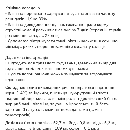
Клінічно доведено
• Клінічно перевірене харчування, здатне знизити частоту
рецидивів ІЦК на 89%
• Клінічно доведено, що під час вживання цього корму
струвітні камені розчиняються вже за 7 днів (середній термін
розчинення складає 27 днів)
• Допомагає підтримувати такий рівень насичення сечі, що
мінімізує ризик утворення каменів з оксалату кальцію
Додаткова інформація
• Підходить для тривалого годування, ідеальний вибір для
годування декількох котів, що живуть разом.
• Сухі та вологі раціони можна змішувати та згодовувати
одночасно.
Склад
: мелений пивоварний рис, дегідратовані протеїни
курки (14%) та індички, пшениця, кукурудзяний глютен,
тваринний жир, соєва олія, мінерали, гідролізований білок,
жир риб’ячий, вітаміни, таурин, мікроелементи й бета-
каротин. З натуральними антиоксидантами (суміш
токоферолів).
Добавки
(на кг): залізо - 52,7 мг, йод - 0,8 мг, мідь - 5,2 мг,
марганець - 5,5 мг, цинк - 109 мг, селен - 0,1 мг, з