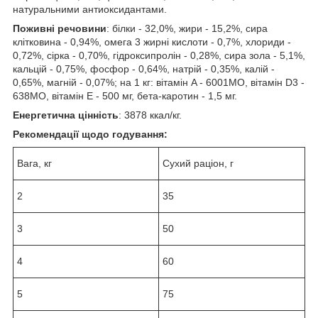
натуральними антиоксидантами.
Поживні речовини
: білки - 32,0%, жири - 15,2%, сира
клітковина - 0,94%, омега 3 жирні кислоти - 0,7%, хлориди -
0,72%, сірка - 0,70%, гідроксипролін - 0,28%, сира зола - 5,1%,
кальцій - 0,75%, фосфор - 0,64%, натрій - 0,35%, калій -
0,65%, магній - 0,07%; на 1 кг: вітамін A - 6001МО, вітамін D3 -
638МО, вітамін E - 500 мг, бета-каротин - 1,5 мг.
Енергетична цінність
: 3878 ккал/кг.
Рекомендації щодо годування:
Вага, кг
Сухий раціон, г
2
35
3
50
4
60
5
75