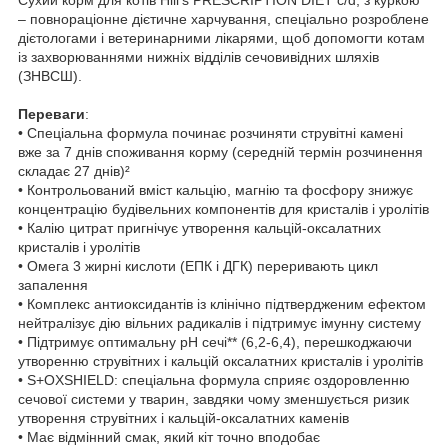
– повнораціонне дієтичне харчування, спеціально розроблене
дієтологами і ветеринарними лікарями, щоб допомогти котам
із захворюваннями нижніх відділів сечовивідних шляхів
(ЗНВСШ).
Переваги
:
• Спеціальна формула починає розчиняти струвітні камені
вже за 7 днів споживання корму (середній термін розчинення
складає 27 днів)²
• Контрольований вміст кальцію, магнію та фосфору знижує
концентрацію будівельних компонентів для кристалів і уролітів
• Калію цитрат пригнічує утворення кальцій-оксалатних
кристалів і уролітів
• Омега 3 жирні кислоти (ЕПК і ДГК) переривають цикл
запалення
• Комплекс антиоксидантів із клінічно підтвердженим ефектом
нейтралізує дію вільних радикалів і підтримує імунну систему
• Підтримує оптимальну pH сечі** (6,2-6,4), перешкоджаючи
утворенню струвітних і кальцій оксалатних кристалів і уролітів
• S+OXSHIELD: спеціальна формула сприяє оздоровленню
сечової системи у тварин, завдяки чому зменшується ризик
утворення струвітних і кальцій-оксалатних каменів
• Має відмінний смак, який кіт точно вподобає