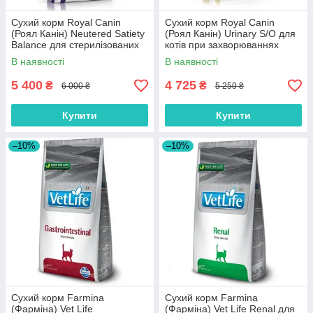
Сухий корм Royal Canin
Сухий корм Royal Canin
(Роял Канін) Neutered Satiety
(Роял Канін) Urinary S/O для
Balance для стерилізованих
котів при захворюваннях
кішок з м'ясом птиці 12 кг
сечовивідних шляхів 9 кг
В наявності
В наявності
5 400
4 725
₴
₴
6 000 ₴
5 250 ₴
Купити
Купити
–10%
–10%
Сухий корм Farmina
Сухий корм Farmina
(Фарміна) Vet Life
(Фарміна) Vet Life Renal для