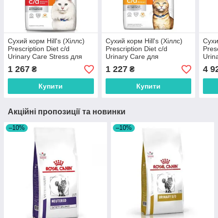
Сухий корм Hill's (Хіллс)
Сухий корм Hill's (Хіллс)
Сухи
Prescription Diet c/d
Prescription Diet c/d
Presc
Urinary Care Stress для
Urinary Care для
Urin
здоров'я сечовивідних
підтримки здоров'я
підт
1 267
1 227
4 9
₴
₴
шляхів при стресах у кішок
сечовивідних шляхів у
сечо
1.5 кг
кішок з куркою 1.5 кг
кішо
Купити
Купити
Акційні пропозиції та новинки
–10%
–10%