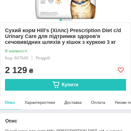
Сухий корм Hill's (Хіллс) Prescription Diet c/d
Urinary Care для підтримки здоров'я
сечовивідних шляхів у кішок з куркою 3 кг
В наявності
Код: 607645
Роздріб
2 129
₴
Купити
Опис
Характеристики
Доставка
Оплата
Умови п
Опис
Сухий корм для котів Hill’s PRESCRIPTION DIET c/d, з куркою