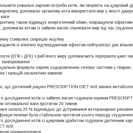
льнити унікальні харчові потреби котів, які хворіють на цукровий д
-карнітину допомагає організму кота використати жир у якості джер
 ваги
арнітину також підвищує енергетичний обмін, покращуючи ефективні
, допомагає котам із зайвою вагою спалювати жир під час схуднен
гініну стимулює секрецію інсуліну
идантів із клінічно підтвердженим ефектом нейтралізує дію вільних
ислоти (ЕПК і ДГК) з риб’ячого жиру допомагають перервати цикл з
і захворювання
ціальна формула сприяє оздоровленню сечової системи у тварин,
их і кальцій-оксалатних каменів
но, що дієтичний раціон PRESCRIPTION DIET m/d змінює метаболіз
ного дослідження котів із зайвою вагою годували кормом PRESCRIP
ли оптимальної ваги протягом 20 тижнів
ваги склала 25 % відповідно до дотримання ветеринарних рекоме
фунція печінки була стабільною протягом усього періоду схуднення
ого дослідження котів із цукровим діабетом годували дієтичним ха
T m/d:
 крові нормалізувався