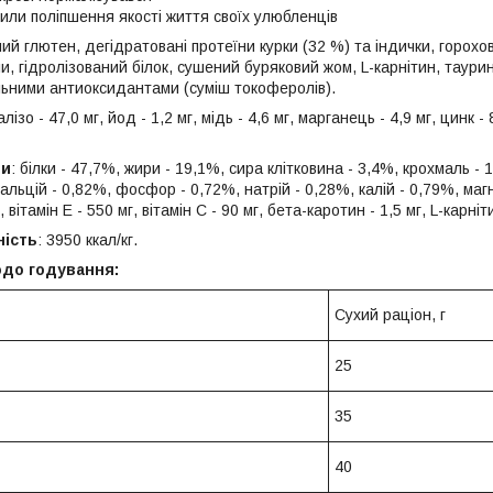
или поліпшення якості життя своїх улюбленців
ний глютен, дегідратовані протеїни курки (32 %) та індички, горохо
, гідролізований білок, сушений буряковий жом, L-карнітин, таурин
льними антиоксидантами (суміш токоферолів).
алізо - 47,0 мг, йод - 1,2 мг, мідь - 4,6 мг, марганець - 4,9 мг, цинк 
ни
: білки - 47,7%, жири - 19,1%, сира клітковина - 3,4%, крохмаль - 
альцій - 0,82%, фосфор - 0,72%, натрій - 0,28%, калій - 0,79%, магні
 вітамін Е - 550 мг, вітамін C - 90 мг, бета-каротин - 1,5 мг, L-карніт
ність
: 3950 ккал/кг.
до годування:
Сухий раціон, г
25
35
40