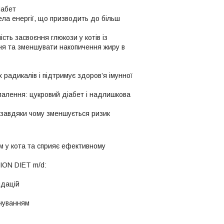
іабет
ела енергії, що призводить до більш
сть засвоєння глюкози у котів із
ня та зменшувати накопичення жиру в
 радикалів і підтримує здоров’я імунної
апалення: цукровий діабет і надлишкова
 завдяки чому зменшується ризик
м у кота та сприяє ефективному
TION DIET m/d:
ндацій
рчуванням