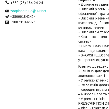
+380 (73) 184-24-24
• Допомагає задово
• Високий рівень L
zooplaneta.ua@ukr.net
ефективної втрати
+380661842424
• Високий рівень к
+380731842424
цукровим діабетом
клітинах печінки
• Високий вміст ар
• Комплекс антиокс
системи
• Омега 3 жирні к
вага — це запальн
• S+OXSHIELD: спе
утворення струвітн
Клінічно доведено
• Клінічно доведе
зниженню ваги.1
• У рамках клініч
– 75 % котів досяг
– середня втрата 
– м’язова маса та 
• У рамках клінічн
PRESCRIPTION DIE
– рівень глюкози у