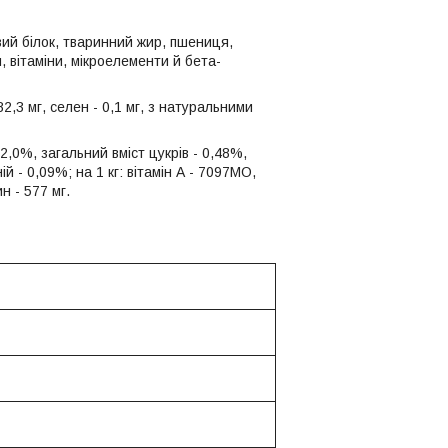
вий білок, тваринний жир, пшениця,
, вітаміни, мікроелементи й бета-
- 82,3 мг, селен - 0,1 мг, з натуральними
12,0%, загальний вміст цукрів - 0,48%,
й - 0,09%; на 1 кг: вітамін А - 7097МО,
ин - 577 мг.