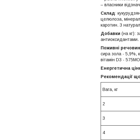
– власники відзнач
Склад
: кукурудзя
целюлоза, мінерали
каротин. З натура
Добавки
(на кг): з
антиоксидантами.
Поживні речови
сира зола - 5,9%, к
вітамін D3 - 575МО,
Енергетична цін
Рекомендації що
Вага, кг
2
3
4