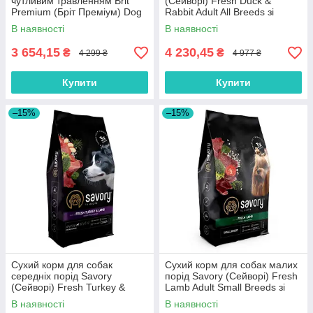
чутливим травленням Brit
(Cейворi) Fresh Duck &
Premium (Бріт Преміум) Dog
Rabbit Adult All Breeds зі
Sensitive Lamb з ягням 15 кг
свіжої качки та кролика 12 кг
В наявності
В наявності
3 654,15
4 230,45
₴
₴
4 299 ₴
4 977 ₴
Купити
Купити
–15%
–15%
Сухий корм для собак
Сухий корм для собак малих
середніх порід Savory
порід Savory (Cейворi) Fresh
(Cейворi) Fresh Turkey &
Lamb Adult Small Breeds зі
Lamb Adult Medium Breeds зі
свіжим ягням 8 кг
В наявності
В наявності
свіжим ягням та індичкою 12