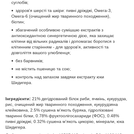
суглобів;
здоров'я шерсті та шкіри: пивні дріжджі, Омега-3,
Омега-6 (очищений жир тваринного походження),
біотин;
збагачений особливою сумішшю екстрактів з
антиоксидантною синергетичною дією, яка захищає
клітини від вільних радикалів і допомагає боротися з
клітинним старінням - для здоров'я, активності та
довголіття вашого улюбленця;
без барвників;
не містить пшеницю та сою;
контроль над запахом завдяки екстракту юки
Шидигера.
Інгредієнти:
21% дегідрований білок риби, ячмінь, кукурудза,
рис, очищений жир тваринного походження, кукурудзяна
клейковина, 2.5% сушена м'якоть буряка, гідролізовані
тваринні білки, 0.78% фруктоолiгосахариди (ФОС), 0.48%
пивні дріжджі, 0.32% сушена м'якоть цикорію, мінерали, юка
Шидигера.