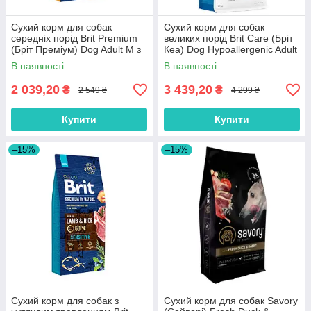
Сухий корм для собак
Сухий корм для собак
середніх порід Brit Premium
великих порід Brit Care (Бріт
(Бріт Преміум) Dog Adult M з
Кеа) Dog Hypoallergenic Adult
куркою 15 кг
Large Breed з ягням 12 кг
В наявності
В наявності
2 039,20
3 439,20
₴
₴
2 549 ₴
4 299 ₴
Купити
Купити
–15%
–15%
Сухий корм для собак з
Сухий корм для собак Savory