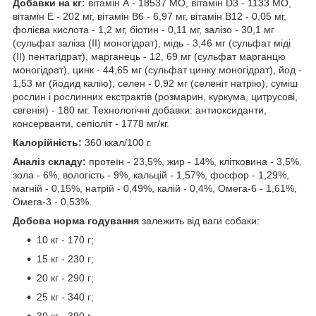
Добавки на кг:
вітамін А - 18537 МО, вітамін D3 - 1133 МО,
вітамін Е - 202 мг, вітамін B6 - 6,97 мг, вітамін В12 - 0,05 мг,
фолієва кислота - 1,2 мг, біотин - 0,11 мг, залізо - 30,1 мг
(сульфат заліза (II) моногідрат), мідь - 3,46 мг (сульфат міді
(II) пентагідрат), марганець - 12, 69 мг (сульфат марганцю
моногідрат), цинк - 44,65 мг (сульфат цинку моногідрат), йод -
1,53 мг (йодид калію), селен - 0,92 мг (селеніт натрію), суміш
рослин і рослинних екстрактів (розмарин, куркума, цитрусові,
євгенія) - 180 мг. Технологічні добавки: антиоксиданти,
консерванти, сепіоліт - 1778 мг/кг.
Калорійність:
360 ккал/100 г.
Аналіз складу:
протеїн - 23,5%, жир - 14%, клітковина - 3,5%,
зола - 6%, вологість - 9%, кальцій - 1,57%, фосфор - 1,29%,
магній - 0,15%, натрій - 0,49%, калій - 0,4%, Омега-6 - 1,61%,
Омега-3 - 0,53%.
Добова норма годування
залежить від ваги собаки:
10 кг - 170 г;
15 кг - 230 г;
20 кг - 290 г;
25 кг - 340 г;
30 кг - 390 г.