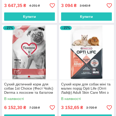
кг
3 647,35
3 094
₴
₴
4 291 ₴
3 640 ₴
Купити
Купити
–15%
–15%
Сухий дієтичний корм для
Сухий корм для собак міні та
собак 1st Choice (Фест Чойс)
малих порід Opti Life (Опті
Derma з лососем та бататом
Лайф) Adult Skin Care Mini з
12 кг
лососем 7.5 кг
В наявності
В наявності
6 152,30
3 152,65
₴
₴
7 238 ₴
3 709 ₴