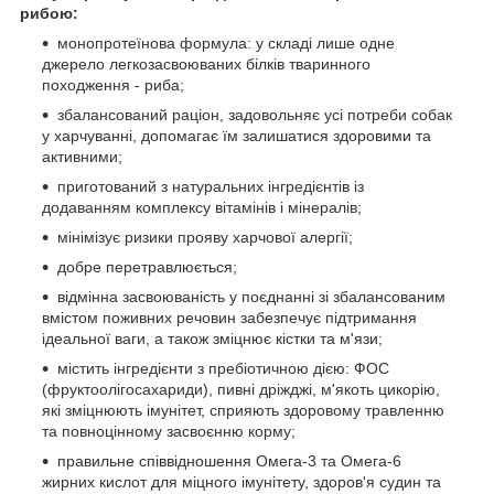
рибою:
монопротеїнова формула: у складі лише одне
джерело легкозасвоюваних білків тваринного
походження - риба;
збалансований раціон, задовольняє усі потреби собак
у харчуванні, допомагає їм залишатися здоровими та
активними;
приготований з натуральних інгредієнтів із
додаванням комплексу вітамінів і мінералів;
мінімізує ризики прояву харчової алергії;
добре перетравлюється;
відмінна засвоюваність у поєднанні зі збалансованим
вмістом поживних речовин забезпечує підтримання
ідеальної ваги, а також зміцнює кістки та м'язи;
містить інгредієнти з пребіотичною дією: ФОС
(фруктоолігосахариди), пивні дріжджі, м'якоть цикорію,
які зміцнюють імунітет, сприяють здоровому травленню
та повноцінному засвоєнню корму;
правильне співвідношення Омега-3 та Омега-6
жирних кислот для міцного імунітету, здоров'я судин та