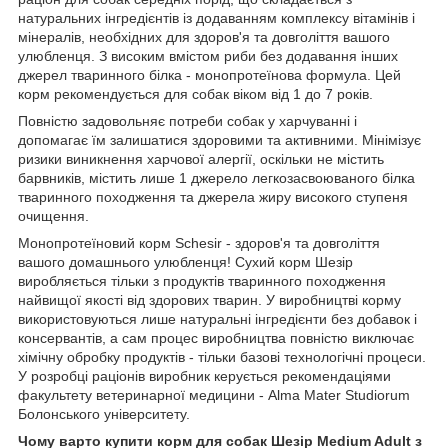
натуральних інгредієнтів із додаванням комплексу вітамінів і
мінералів, необхідних для здоров'я та довголіття вашого
улюбленця. З високим вмістом риби без додавання інших
джерел тваринного білка - монопротеїнова формула. Цей
корм рекомендується для собак віком від 1 до 7 років.
Повністю задовольняє потреби собак у харчуванні і
допомагає їм залишатися здоровими та активними. Мінімізує
ризики виникнення харчової алергії, оскільки не містить
барвників, містить лише 1 джерело легкозасвоюваного білка
тваринного походження та джерела жиру високого ступеня
очищення.
Монопротеїновий корм Schesir - здоров'я та довголіття
вашого домашнього улюбленця! Сухий корм Шезір
виробляється тільки з продуктів тваринного походження
найвищої якості від здорових тварин. У виробництві корму
використовуються лише натуральні інгредієнти без добавок і
консервантів, а сам процес виробництва повністю виключає
хімічну обробку продуктів - тільки базові технологічні процеси.
У розробці раціонів виробник керується рекомендаціями
факультету ветеринарної медицини - Alma Mater Studiorum
Болонського університету.
Чому варто купити корм для собак Шезір Medium Adult з