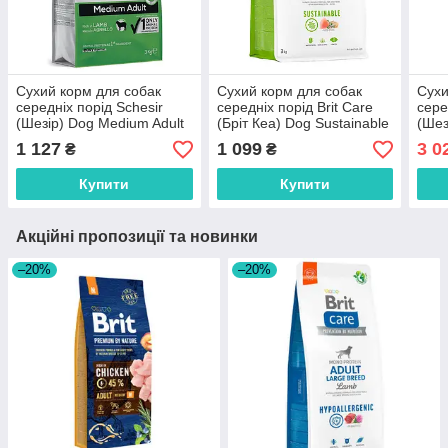
Сухий корм для собак
Сухий корм для собак
Сухи
середніх порід Schesir
середніх порід Brit Care
сере
(Шезір) Dog Medium Adult
(Бріт Кеа) Dog Sustainable
(Шез
Lamb з ягням 3 кг
Adult Medium Breed з
Fish
1 127
1 099
3 0
₴
₴
куркою та комахами 3 кг
Купити
Купити
Акційні пропозиції та новинки
–20%
–20%