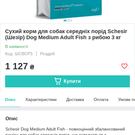
Сухий корм для собак середніх порід Schesir
(Шезір) Dog Medium Adult Fish з рибою 3 кг
В наявності
Код: ШСВСР3
Роздріб
1 127
₴
Купити
Опис
Характеристики
Доставка
Оплата
Умови п
Опис
Schesir Dog Medium Adult Fish - повноцінний збалансований
раціон для собак середніх порід, що складається з