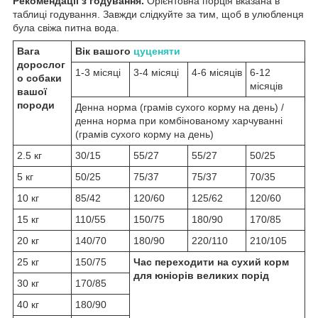
Рекомендації з годування.
Орієнтовна порція вказана в
таблиці годування. Завжди слідкуйте за тим, щоб в улюбленця
була свіжа питна вода.
Вага
Вік вашого
цуценяти
дорослог
1-3 місяці
3-4 місяці
4-6 місяців
6-12
о собаки
місяців
вашої
породи
Денна норма (грамів сухого корму на день) /
денна норма при комбінованому харчуванні
(грамів сухого корму на день)
2.5 кг
30/15
55/27
55/27
50/25
5 кг
50/25
75/37
75/37
70/35
10 кг
85/42
120/60
125/62
120/60
15 кг
110/55
150/75
180/90
170/85
20 кг
140/70
180/90
220/110
210/105
25 кг
150/75
Час переходити на сухий корм
для юніорів великих порід
30 кг
170/85
40 кг
180/90