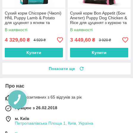
Сухий корм Chicopee (Чікопі)
Сухий корм Bon Appetit (Бон
HNL Puppy Lamb & Potato
Апетит) Puppy Dog Chicken &
для цуценят з ягням та
Rice для цуценят з куркою та
картоплею 12 кг
рисом 12 кг
В наявності
В наявності
4 329,60
3 449,60
₴
₴
4 920 ₴
3 920 ₴
Купити
Купити
Показати ще
Про нас
98% позитивних з 65 відгуків за рік
Працює з 26.02.2018
м. Київ
Петропавлівська Площа 1, Київ, Україна