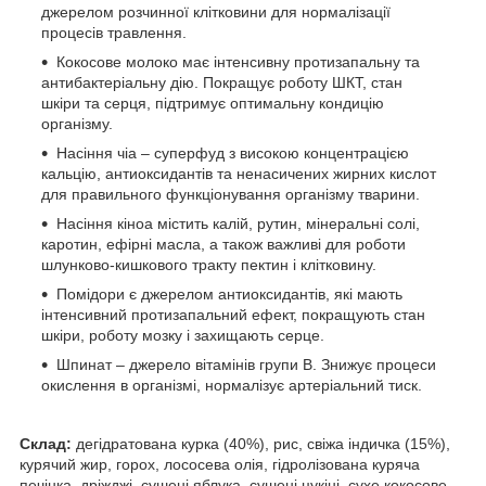
джерелом розчинної клітковини для нормалізації
процесів травлення.
Кокосове молоко має інтенсивну протизапальну та
антибактеріальну дію. Покращує роботу ШКТ, стан
шкіри та серця, підтримує оптимальну кондицію
організму.
Насіння чіа – суперфуд з високою концентрацією
кальцію, антиоксидантів та ненасичених жирних кислот
для правильного функціонування організму тварини.
Насіння кіноа містить калій, рутин, мінеральні солі,
каротин, ефірні масла, а також важливі для роботи
шлунково-кишкового тракту пектин і клітковину.
Помідори є джерелом антиоксидантів, які мають
інтенсивний протизапальний ефект, покращують стан
шкіри, роботу мозку і захищають серце.
Шпинат – джерело вітамінів групи В. Знижує процеси
окислення в організмі, нормалізує артеріальний тиск.
Склад:
дегідратована курка (40%), рис, свіжа індичка (15%),
курячий жир, горох, лососева олія, гідролізована куряча
печінка, дріжджі, сушені яблука, сушені цукіні, сухе кокосове