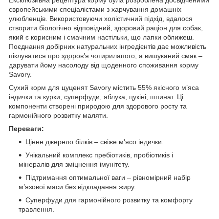
європейськими спеціалістами з харчування домашніх
улюбленців. Використовуючи холістичний підхід, вдалося
створити біологічно відповідний, здоровий раціон для собак,
який є корисним і смачним настільки, що лапки оближеш.
Поєднання добірних натуральних інгредієнтів дає можливість
піклуватися про здоров’я чотирилапого, а вишуканий смак –
дарувати йому насолоду від щоденного споживання корму
Savory.
Сухий корм для цуценят Savory містить 55% якісного м’яса
індички та курки, суперфуди, яблука, цукіні, шпинат. Ці
компоненти створені природою для здорового росту та
гармонійного розвитку маляти.
Переваги:
Цінне джерело білків – свіже м'ясо індички.
Унікальний комплекс пребіотиків, пробіотиків і
мінералів для зміцнення імунітету.
Підтримання оптимальної ваги – рівномірний набір
м’язової маси без відкладання жиру.
Суперфуди для гармонійного розвитку та комфорту
травлення.