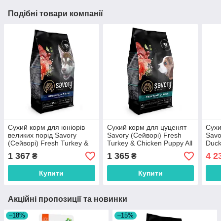
Подібні товари компанії
Сухий корм для юніорів
Сухий корм для цуценят
Сухи
великих порід Savory
Savory (Сейворi) Fresh
Savo
(Cейворi) Fresh Turkey &
Turkey & Сhicken Puppy All
Duck
Сhicken Junior Large
Breeds зі свіжою індичкою
Bree
1 367
1 365
4 2
₴
₴
Breeds зі свіжою індичкою
та куркою 3 кг
крол
та куркою 3 кг
Купити
Купити
Акційні пропозиції та новинки
–18%
–15%