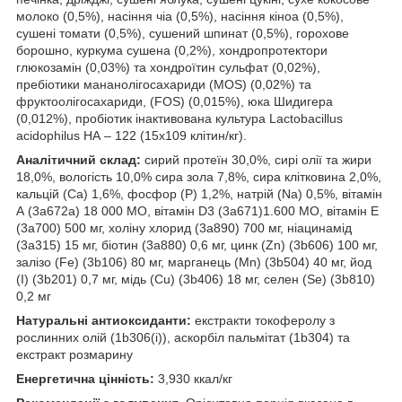
молоко (0,5%), насіння чіа (0,5%), насіння кіноа (0,5%),
сушені томати (0,5%), сушений шпинат (0,5%), горохове
борошно, куркума сушена (0,2%), хондропротектори
глюкозамін (0,03%) та хондроїтин сульфат (0,02%),
пребіотики мананолігосахариди (MOS) (0,02%) та
фруктоолігосахариди, (FOS) (0,015%), юка Шидигера
(0,012%), пробіотик інактивована культура Lactobacillus
acidophilus НА – 122 (15х109 клітин/кг).
Аналітичний склад:
сирий протеїн 30,0%, сирі олії та жири
18,0%, вологість 10,0% сира зола 7,8%, сира клітковина 2,0%,
кальцій (Ca) 1,6%, фосфор (P) 1,2%, натрій (Na) 0,5%, вітамін
А (3a672a) 18 000 МО, вітамін D3 (3a671)1.600 МО, вітамін Е
(3a700) 500 мг, холіну хлорид (3a890) 700 мг, ніацинамід
(3a315) 15 мг, біотин (3a880) 0,6 мг, цинк (Zn) (3b606) 100 мг,
залізо (Fe) (3b106) 80 мг, марганець (Mn) (3b504) 40 мг, йод
(I) (3b201) 0,7 мг, мідь (Cu) (3b406) 18 мг, селен (Se) (3b810)
0,2 мг
Натуральні антиоксиданти:
екстракти токоферолу з
рослинних олій (1b306(i)), аскорбіл пальмітат (1b304) та
екстракт розмарину
Енергетична цінність:
3,930 ккал/кг