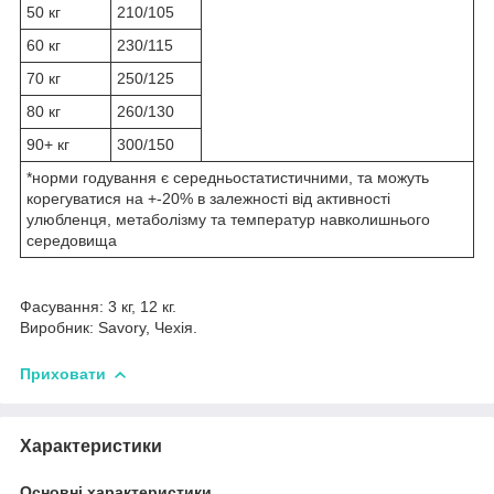
50 кг
210/105
60 кг
230/115
70 кг
250/125
80 кг
260/130
90+ кг
300/150
*норми годування є середньостатистичними, та можуть
корегуватися на +-20% в залежності від активності
улюбленця, метаболізму та температур навколишнього
середовища
Фасування: 3 кг, 12 кг.
Виробник: Savory, Чехія.
Приховати
Характеристики
Основні характеристики