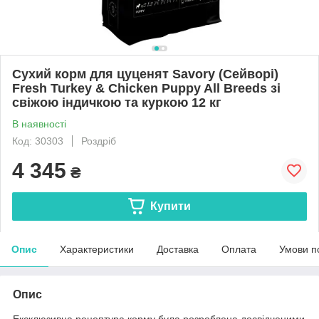
Сухий корм для цуценят Savory (Сейворi)
Fresh Turkey & Сhicken Puppy All Breeds зі
свіжою індичкою та куркою 12 кг
В наявності
Код: 30303
Роздріб
4 345
₴
Купити
Опис
Характеристики
Доставка
Оплата
Умови п
Опис
Ексклюзивна рецептура корму була розроблена досвідченими