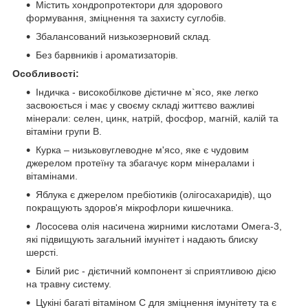
Містить хондропротектори для здорового
формування, зміцнення та захисту суглобів.
Збалансований низькозерновий склад.
Без барвників і ароматизаторів.
Особливості:
Індичка - високобілкове дієтичне м`ясо, яке легко
засвоюється і має у своєму складі життєво важливі
мінерали: селен, цинк, натрій, фосфор, магній, калій та
вітаміни групи B.
Курка – низьковуглеводне м'ясо, яке є чудовим
джерелом протеїну та збагачує корм мінералами і
вітамінами.
Яблука є джерелом пребіотиків (олігосахаридів), що
покращують здоров'я мікрофлори кишечника.
Лососева олія насичена жирними кислотами Омега-3,
які підвищують загальний імунітет і надають блиску
шерсті.
Білий рис - дієтичний компонент зі сприятливою дією
на травну систему.
Цукіні багаті вітаміном С для зміцнення імунітету та є