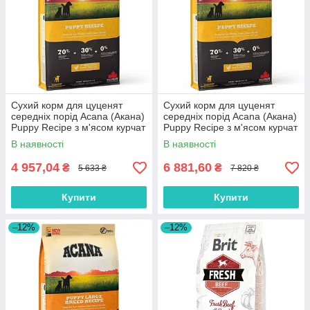
Сухий корм для цуценят
Сухий корм для цуценят
середніх порід Acana (Акана)
середніх порід Acana (Акана)
Puppy Recipe з м'ясом курчат
Puppy Recipe з м'ясом курчат
11.4 кг
17 кг
В наявності
В наявності
4 957,04
6 881,60
₴
₴
5 633 ₴
7 820 ₴
Купити
Купити
–12%
–12%