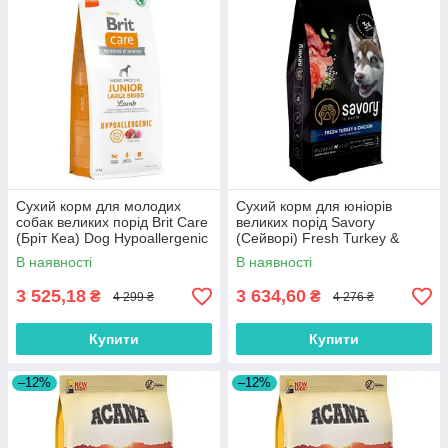
Сухий корм для молодих
Сухий корм для юніорів
собак великих порід Brit Care
великих порід Savory
(Бріт Кеа) Dog Hypoallergenic
(Cейворi) Fresh Turkey &
Junior Large Breed з ягням 12
Сhicken Junior Large Breeds
В наявності
В наявності
кг
зі свіжою індичкою та курко
12 кг
3 525,18
3 634,60
₴
₴
4 299 ₴
4 276 ₴
Купити
Купити
–12%
–12%