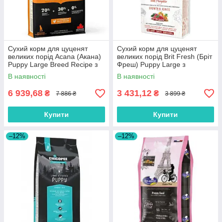
Сухий корм для цуценят
Сухий корм для цуценят
великих порід Acana (Акана)
великих порід Brit Fresh (Бріт
Puppy Large Breed Recipe з
Фреш) Puppy Large з
м'ясом курчат 17 кг
яловичиною та гарбузом 12
В наявності
В наявності
кг
6 939,68
3 431,12
₴
₴
7 886 ₴
3 899 ₴
Купити
Купити
–12%
–12%