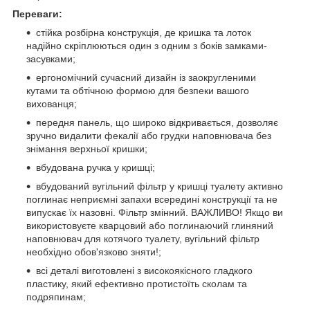
Переваги:
стійка розбірна конструкція, де кришка та лоток
надійно скріплюються один з одним з боків замками-
засувками;
ергономічний сучасний дизайн із заокругленими
кутами та обтічною формою для безпеки вашого
вихованця;
передня панель, що широко відкривається, дозволяє
зручно видалити фекалії або грудки наповнювача без
знімання верхньої кришки;
вбудована ручка у кришці;
вбудований вугільний фільтр у кришці туалету активно
поглинає неприємні запахи всередині конструкції та не
випускає їх назовні. Фільтр змінний. ВАЖЛИВО! Якщо ви
використовуєте кварцовий або поглинаючий глиняний
наповнювач для котячого туалету, вугільний фільтр
необхідно обов'язково зняти!;
всі деталі виготовлені з високоякісного гладкого
пластику, який ефективно протистоїть сколам та
подряпинам;