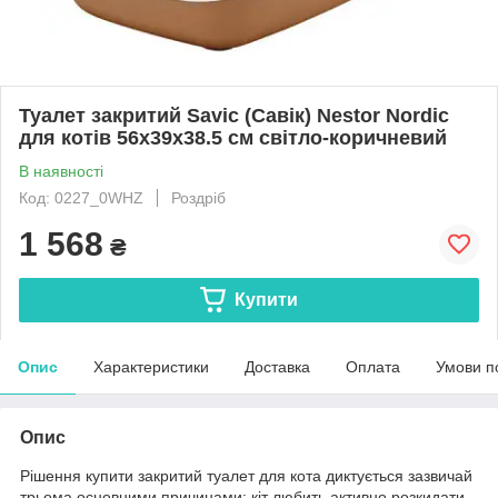
Туалет закритий Savic (Савік) Nestor Nordic
для котів 56х39х38.5 см світло-коричневий
В наявності
Код: 0227_0WHZ
Роздріб
1 568
₴
Купити
Опис
Характеристики
Доставка
Оплата
Умови п
Опис
Рішення купити закритий туалет для кота диктується зазвичай
трьома основними причинами: кіт любить активно розкидати