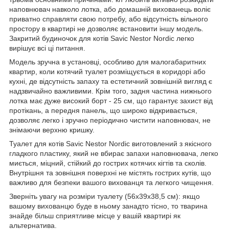
наповнювач навколо лотка, або домашній вихованець воліє
приватно справляти свою потребу, або відсутність вільного
простору в квартирі не дозволяє встановити іншу модель.
Закритий будиночок для котів Savic Nestor Nordic легко
вирішує всі ці питання.
Модель зручна в установці, особливо для малогабаритних
квартир, коли котячий туалет розміщується в коридорі або
кухні, де відсутність запаху та естетичний зовнішній вигляд є
надзвичайно важливими. Крім того, задня частина нижнього
лотка має дуже високий борт - 25 см, що гарантує захист від
протікань, а передня панель, що широко відкривається,
дозволяє легко і зручно періодично чистити наповнювач, не
знімаючи верхню кришку.
Туалет для котів Savic Nestor Nordic виготовлений з якісного
гладкого пластику, який не вбирає запахи наповнювача, легко
миється, міцний, стійкий до гострих котячих кігтів та сколів.
Внутрішня та зовнішня поверхні не містять гострих кутів, що
важливо для безпеки вашого вихованця та легкого чищення.
Зверніть увагу на розміри туалету (56х39х38,5 см): якщо
вашому вихованцю буде в ньому занадто тісно, ​​то тварина
знайде більш сприятливе місце у вашій квартирі як
альтернатива.