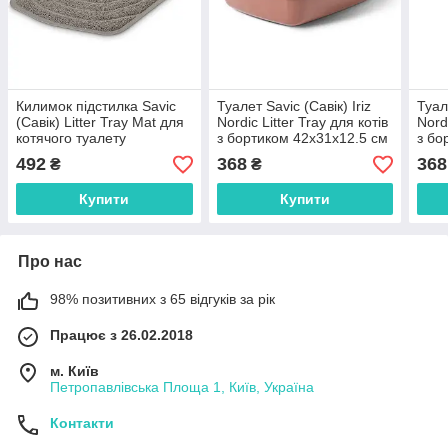
Килимок підстилка Savic
Туалет Savic (Савік) Iriz
Туал
(Савік) Litter Tray Mat для
Nordic Litter Tray для котів
Nordi
котячого туалету
з бортиком 42x31x12.5 см
з бо
56.5х39.5 см
червоний токсанський
сіро
492
368
368
₴
₴
Купити
Купити
Про нас
98% позитивних з 65 відгуків за рік
Працює з 26.02.2018
м. Київ
Петропавлівська Площа 1, Київ, Україна
Контакти