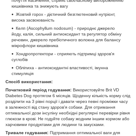
почуття насичення, сприяє своєчасному випорожненню
кишківника та знижують вагу
Жовтий горох - дієтичний безглютеновий нутрієнт,
висока засвоюваність
Келп (Ascophyllum nodosum) - природнє джерело
йоду, калія, сильний антиоксидант та регулятор обміну
речовин, джерело пребіотичного волокна для балансу
мікрофлори кишківника
Хондропротектори - сприяють підтримці здоров'я
суглобів
Обліпиха - антиоксидантні властивості, імунна
стимуляція
Спосіб використання:
Початковий період годування:
Використовуйте Brit VD
Diabetes Dog протягом 6 місяців. Щоденну кількість корму слід
розділити на 3 рівні порції і давати через певні проміжки часу
в залежності від стану здоров'я собаки. Для отримання
оптимальної дози інсуліну необхідні регулярні перевірки рівня
глюкози в крові. Не годуйте собаку жодним іншим кормом або
харчовими продуктами для людини та закусками.
Тривале годування:
Підтримання оптимальної ваги для