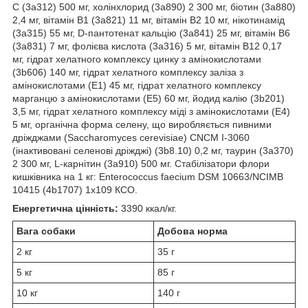
C (3a312) 500 мг, холінхлорид (3a890) 2 300 мг, біотин (3a880)
2,4 мг, вітамін B1 (3a821) 11 мг, вітамін B2 10 мг, нікотинамід
(3a315) 55 мг, D-пантотенат кальцію (3a841) 25 мг, вітамін B6
(3a831) 7 мг, фолієва кислота (3a316) 5 мг, вітамін B12 0,17
мг, гідрат хелатного комплексу цинку з амінокислотами
(3b606) 140 мг, гідрат хелатного комплексу заліза з
амінокислотами (E1) 45 мг, гідрат хелатного комплексу
марганцю з амінокислотами (E5) 60 мг, йодид калію (3b201)
3,5 мг, гідрат хелатного комплексу міді з амінокислотами (E4)
5 мг, органічна форма селену, що виробляється пивними
дріжджами (Saccharomyces cerevisiae) CNCM I-3060
(інактивовані селенові дріжджі) (3b8.10) 0,2 мг, таурин (3a370)
2 300 мг, L-карнітин (3a910) 500 мг. Стабілізатори флори
кишківника на 1 кг: Enterococcus faecium DSM 10663/NCIMB
10415 (4b1707) 1x109 КСО.
Енергетична цінність:
3390 ккал/кг.
Вага собаки
Добова норма
2 кг
35 г
5 кг
85 г
10 кг
140 г