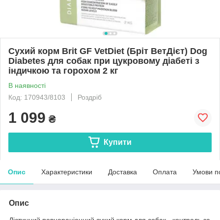
Сухий корм Brit GF VetDiet (Бріт ВетДієт) Dog
Diabetes для собак при цукровому діабеті з
індичкою та горохом 2 кг
В наявності
Код: 170943/8103
Роздріб
1 099
₴
Купити
Опис
Характеристики
Доставка
Оплата
Умови п
Опис
Дієтичний повнораціонний сухий корм для собак - контроль за