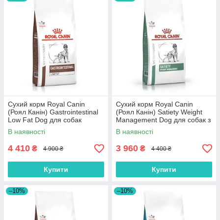
Сухий корм Royal Canin
Сухий корм Royal Canin
(Роял Канін) Gastrointestinal
(Роял Канін) Satiety Weight
Low Fat Dog для собак
Management Dog для собак з
схильних до повноти при
надмірною вагою 12 кг
В наявності
В наявності
порушеннях травлення 12 кг
4 410
3 960
₴
₴
4 900 ₴
4 400 ₴
Купити
Купити
–10%
–10%