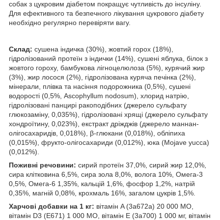
собак з цукровим діабетом покращує чутливість до інсуліну.
Для ефективного та безпечного лікування цукрового діабету
необхідно регулярно перевіряти вагу.
Склад:
сушена індичка (30%), жовтий горох (18%),
гідролізований протеїн з індички (14%), сушені яблука, білок з
жовтого гороху, бамбукова лігноцелюлоза (5%), курячий жир
(3%), жир лосося (2%), гідролізована куряча печінка (2%),
мінерали, плівка та насіння подорожника (0,5%), сушені
водорості (0,5%, Ascophyllum nodosum), хлорид натрію,
гідролізовані панцирі ракоподібних (джерело сульфату
глюкозаміну, 0,035%), гідролізовані хрящі (джерело сульфату
хондроїтину, 0,023%), екстракт дріжджів (джерело маннан-
олігосахаридів, 0,018%), β-глюкани (0,018%), обліпиха
(0,015%), фрукто-олігосахариди (0,012%), юка (Mojave yucca)
(0,012%).
Поживні речовини:
сирий протеїн 37,0%, сирий жир 12,0%,
сира клітковина 6,5%, сира зола 8,0%, волога 10%, Омега-3
0,5%, Омега-6 1,35%, кальцій 1,6%, фосфор 1,2%, натрій
0,35%, магній 0,08%, крохмаль 16%, загалом цукрів 1,5%.
Харчові добавки на 1 кг:
вітамін A (3a672a) 20 000 MO,
вітамін D3 (E671) 1 000 MO, вітамін E (3a700) 1 000 мг, вітамін