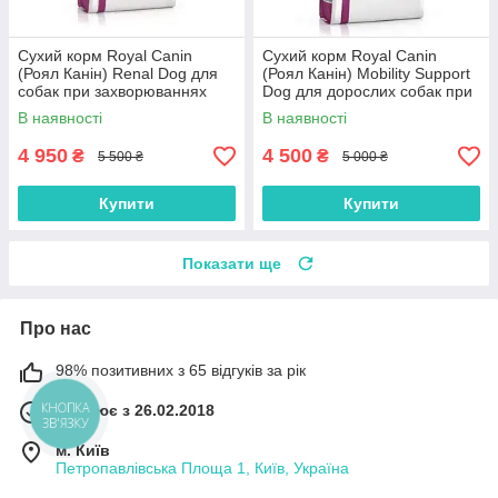
Сухий корм Royal Canin
Сухий корм Royal Canin
(Роял Канін) Renal Dog для
(Роял Канін) Mobility Support
собак при захворюваннях
Dog для дорослих собак при
нирок 14 кг
захворюваннях опорно-
В наявності
В наявності
рухового апарату 12 кг
4 950
4 500
₴
₴
5 500 ₴
5 000 ₴
Купити
Купити
Показати ще
Про нас
98% позитивних з 65 відгуків за рік
Працює з 26.02.2018
КНОПКА
ЗВ'ЯЗКУ
м. Київ
Петропавлівська Площа 1, Київ, Україна