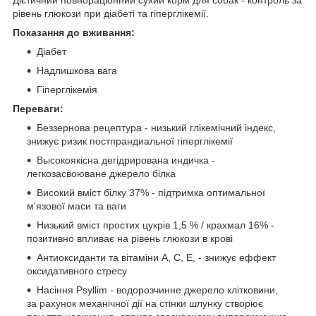
рівень глюкози при діабеті та гіперглікемії.
Показання до вживання:
Діабет
Надлишкова вага
Гіперглікемія
Переваги:
Беззернова рецептура - низький глікемічний індекс,
знижує ризик постпрандиальної гіперглікемії
Высокоякісна дегідрирована индичка -
легкозасвоюване джерело білка
Високий вміст білку 37% - підтримка оптимальної
м'язової маси та ваги
Низький вміст простих цукрів 1,5 % / крахмал 16% -
позитивно впливає на рівень глюкози в крові
Антиоксиданти та вітаміни A, C, E, - знижує еффект
оксидативного стресу
Насіння Psyllim - водорозчинне джерело клітковини,
за рахунок механічної дії на стінки шлунку створює