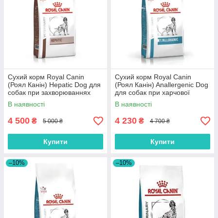
Сухий корм Royal Canin
Сухий корм Royal Canin
(Роял Канін) Hepatic Dog для
(Роял Канін) Anallergenic Dog
собак при захворюваннях
для собак при харчової
печінки 12 кг
алергії 8 кг
В наявності
В наявності
4 500
4 230
₴
₴
5 000 ₴
4 700 ₴
Купити
Купити
–10%
–10%