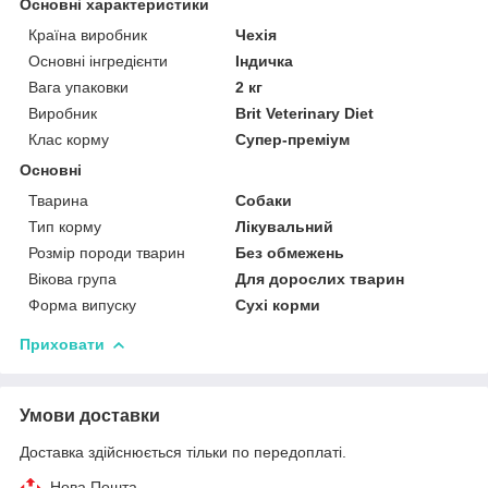
Основні характеристики
Країна виробник
Чехія
Основні інгредієнти
Індичка
Вага упаковки
2 кг
Виробник
Brit Veterinary Diet
Клас корму
Супер-преміум
Основні
Тварина
Собаки
Тип корму
Лікувальний
Розмір породи тварин
Без обмежень
Вікова група
Для дорослих тварин
Форма випуску
Сухі корми
Приховати
Умови доставки
Доставка здійснюється тільки по передоплаті.
Нова Пошта