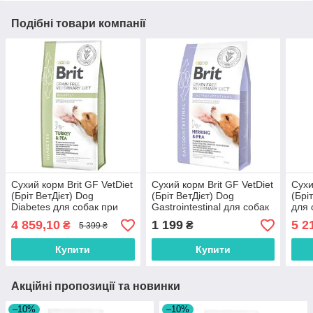
Подібні товари компанії
Сухий корм Brit GF VetDiet
Сухий корм Brit GF VetDiet
Сухи
(Бріт ВетДієт) Dog
(Бріт ВетДієт) Dog
(Брі
Diabetes для собак при
Gastrointestinal для собак
для 
цукровому діабеті з
при порушеннях
печі
4 859,10
1 199
5 2
₴
₴
5 399 ₴
індичкою та горохом 12 кг
травлення з оселедцем та
бата
лососем 2 кг
Купити
Купити
Акційні пропозиції та новинки
–10%
–10%