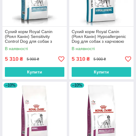
Сухий корм Royal Canin
Сухий корм Royal Canin
(Роял Канін) Sensitivity
(Роял Канін) Hypoallergenic
Control Dog для собак з
Dog для собак з харчовою
харчовою алергією /
алергією або
В наявності
В наявності
непереносимістю 14 кг
непереносимістю кормів 14
кг
5 310
5 310
₴
₴
5 900 ₴
5 900 ₴
Купити
Купити
–10%
–10%