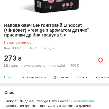
Наповнювач бентонітовий Lindocat
(Ліндокет) Prestige з ароматом дитячої
присипки дрібна гранула 5 л
Немає в наявності
Код: 8006455001069
Роздріб
273
₴
Мінімальна сума замовлення на сайті — 400 ₴
Опис
Характеристики
Доставка
Оплата
Умови п
Опис
Lindocat (Ліндокет) Prestige Baby Powder -
Бентонітовий
наповнювач для котячого туалету з ароматом дитячої