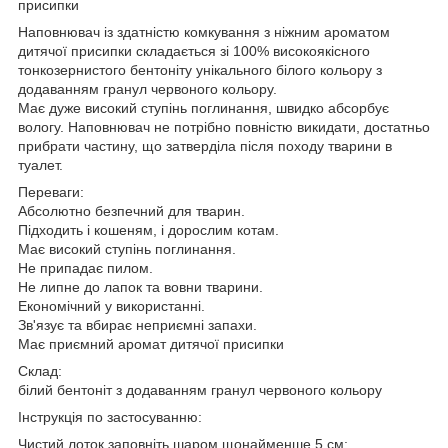
присипки
Наповнювач із здатністю комкування з ніжним ароматом
дитячої присипки складається зі 100% високоякісного
тонкозернистого бентоніту унікального білого кольору з
додаванням гранул червоного кольору.
Має дуже високий ступінь поглинання, швидко абсорбує
вологу. Наповнювач не потрібно повністю викидати, достатньо
прибрати частину, що затверділа після походу тварини в
туалет.
Переваги:
Абсолютно безпечний для тварин.
Підходить і кошеням, і дорослим котам.
Має високий ступінь поглинання.
Не припадає пилом.
Не липне до лапок та вовни тварини.
Економічний у використанні.
Зв'язує та вбирає неприємні запахи.
Має приємний аромат дитячої присипки
Склад:
білий бентоніт з додаванням гранул червоного кольору
Інструкція по застосуванню:
Чистий лоток заповніть шаром щонайменше 5 см;