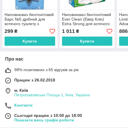
Наповнювач бентонітовий
Наповнювач бентонітовий
Напо
Барс №5 дрібний для
Ever Clean (Евер Клін)
Lind
котячого туалету з
Extra Strong для котячого
Adva
ароматом лаванди 5 кг
туалету з ароматом
Acti
299
1 011
886
₴
₴
свіжості 6 л
дода
вугі
Купити
Купити
Про нас
98% позитивних з 65 відгуків за рік
Працює з 26.02.2018
м. Київ
Петропавлівська Площа 1, Київ, Україна
Контакти
Сьогодні працює з 10:00 до 18:00
Показати весь графік роботи