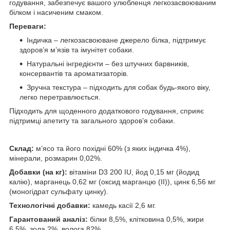
годування, забезпечує вашого улюбленця легкозасвоюваним
білком і насиченим смаком.
Переваги:
Індичка – легкозасвоюване джерело білка, підтримує
здоров’я м’язів та імунітет собаки.
Натуральні інгредієнти – без штучних барвників,
консервантів та ароматизаторів.
Зручна текстура – підходить для собак будь-якого віку,
легко перетравлюється.
Підходить для щоденного додаткового годування, сприяє
підтримці апетиту та загального здоров’я собаки.
Склад:
м’ясо та його похідні 60% (з яких індичка 4%),
мінерали, розмарин 0,02%.
Добавки (на кг):
вітаміни D3 200 IU, йод 0,15 мг (йодид
калію), марганець 0,62 мг (оксид марганцю (ІІ)), цинк 6,56 мг
(моногідрат сульфату цинку).
Технологічні добавки:
камедь касії 2,6 мг.
Гарантований аналіз:
білки 8,5%, клітковина 0,5%, жири
6,5%, зола 2%, волога 82%.