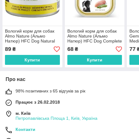
Вологий корм для собак
Вологий корм для собак
Воло
Almo Nature (Альмо
Almo Nature (Альмо
Gem
Натюр) HFC Dog Natural
Натюр) HFC Dog Complete
Medi
шматочки в соусі з
паштет з куркою вільного
желе
89
68
77
₴
₴
курячою гомілкою 95 г
вигулу і цукіні 85 г
415 
Купити
Купити
Про нас
98% позитивних з 65 відгуків за рік
Працює з 26.02.2018
м. Київ
Петропавлівська Площа 1, Київ, Україна
Контакти