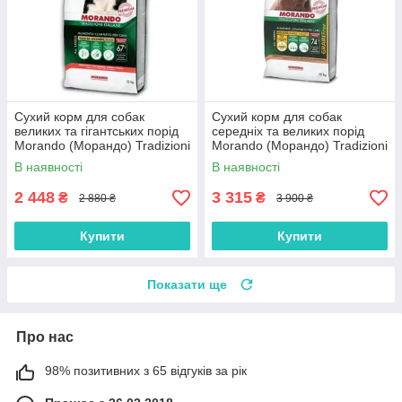
Сухий корм для собак
Сухий корм для собак
великих та гігантських порід
середніх та великих порід
Morando (Морандо) Tradizioni
Morando (Морандо) Tradizioni
Maxi з яловичиною горохом
Grain Free з куркою та
В наявності
В наявності
та вівсом 12 кг
буряком 15 кг
2 448
3 315
₴
₴
2 880 ₴
3 900 ₴
Купити
Купити
Показати ще
Про нас
98% позитивних з 65 відгуків за рік