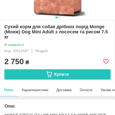
Сухий корм для собак дрібних порід Monge
(Монж) Dog Mini Adult з лососем та рисом 7.5
кг
В наявності
Код: 70011587
Роздріб
2 750
₴
Купити
Опис
Характеристики
Доставка
Оплата
Умови п
Опис
MONGE SPECIALITY LINE MINI ADULT SALMONE AND RICE -