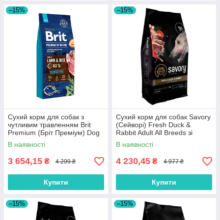
–15%
–15%
Сухий корм для собак з
Сухий корм для собак Savory
чутливим травленням Brit
(Cейворi) Fresh Duck &
Premium (Бріт Преміум) Dog
Rabbit Adult All Breeds зі
Sensitive Lamb з ягням 15 кг
свіжої качки та кролика 12 кг
В наявності
В наявності
3 654,15
4 230,45
₴
₴
4 299 ₴
4 977 ₴
Купити
Купити
–15%
–15%