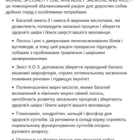
це повноцінний збалансований раціон для дорослих собак
дрібних порід з особливими потребами.
Багатий омега-3 і омега-6 жирними кислотами, які
дозволяють попередити запальні процеси і зберегти
здоров'я шкіри і блиск шерсті вашого вихованця.
Лосось і рис є джерелами легкозасвоюваних білків і
вуглеводів, а тому цей раціон прекрасно підходить
собакам з проблемами травлення і шкірними
захворюваннями.
Зміст X.O.S. допомагає зберегти природний баланс
кишкової мікрофлори, сприяє оптимальному засвоєнню
поживних речовин і підвищує імунітет.
Поліненасичені жирні кислоти, якими багатий
виловлений в північних морях свіжий лосось,
запобігають розвитку запальних процесів і зберігають
здоров'я шкіри і блиск шерсті вашого вихованця.
Глюкозамін, хондроїтин, кальцій і фосфор для
здоров'я суглобів. Ці речовини в складі корму сприяють
нормальному функціонуванню суглобів опорно-
рухового апарату.
Оптимальна форма гранул для зручності собак