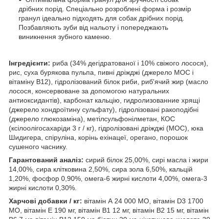
дрібних порід. Спеціально розроблені форма і розмір
гранул ідеально підходять для собак дрібних порід.
Позбавляють зуби від нальоту і попереджають
виникнення зубного каменю.
Інгредієнти:
риба (34% дегідратованої і 10% свіжого лосося),
рис, суха бурякова пульпа, пивні дріжджі (джерело МОС і
вітаміну B12), гідролізований білок риби, риб'ячий жир (масло
лосося, консервоване за допомогою натуральних
антиоксидантів), карбонат кальцію, гидролизованние хрящі
(джерело хондроїтину сульфату), гідролізовані ракоподібні
(джерело глюкозаміна), метілсульфонілметан, КОС
(ксілоолігосахаріди 3 г / кг), гідролізовані дріжджі (МОС), юка
Шидигера, спіруліна, корінь ехінацеї, орегано, порошок
сушеного часнику.
Гарантований аналіз:
сирий білок 25,00%, сирі масла і жири
14,00%, сира клітковина 2,50%, сира зола 6,50%, кальцій
1,20%, фосфор 0,90%, омега-6 жирні кислоти 4,00%, омега-3
жирні кислоти 0,30%.
Харчові добавки / кг:
вітамін А 24 000 МО, вітамін D3 1700
МО, вітамін Е 190 мг, вітамін В1 12 мг, вітамін В2 15 мг, вітамін