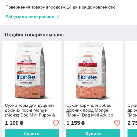
Повернення товару впродовж 14 днів за домовленістю
Всі умови повернення
Подібні товари компанії
Сухий корм для цуценят
Сухий корм для собак
Сухи
дрібних порід Monge
дрібних порід Monge
дріб
(Монж) Dog Mini Puppy &
(Монж) Dog Mini Adult з
(Мон
Junior з лососем та рисом
лососем та рисом 2.5 кг
ягня
1 190
1 155
2 7
₴
₴
2.5 кг
карт
Купити
Купити