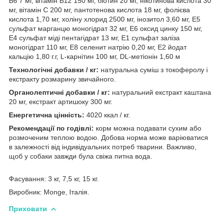
В6 7 мг, вітамін В12 150 мг, біотин 20 мг, нікотинова кислота 30
мг, вітамін С 200 мг, пантотенова кислота 18 мг, фолієва
кислота 1,70 мг, холіну хлорид 2500 мг, інозитол 3,60 мг, Е5
сульфат марганцю моногідрат 32 мг, Е6 оксид цинку 150 мг,
Е4 сульфат міді пентагідрат 13 мг, Е1 сульфат заліза
моногідрат 110 мг, Е8 селенит натрію 0,20 мг, Е2 йодат
кальцію 1,80 г.г, L-карнітин 100 мг, DL-метіонін 1,60 м
Технологічні добавки / кг:
натуральна суміш з токоферолу і
екстракту розмарину звичайного.
Органолептичні добавки / кг:
натуральний екстракт каштана
20 мг, екстракт артишоку 300 мг.
Енергетична цінність:
4020 ккал / кг.
Рекомендації по годівлі:
корм можна подавати сухим або
розмоченим теплою водою. Добова норма може варіюватися
в залежності від індивідуальних потреб тварини. Важливо,
щоб у собаки завжди була свіжа питна вода.
Фасування: 3 кг, 7,5 кг, 15 кг.
Виробник: Monge, Італія.
Приховати