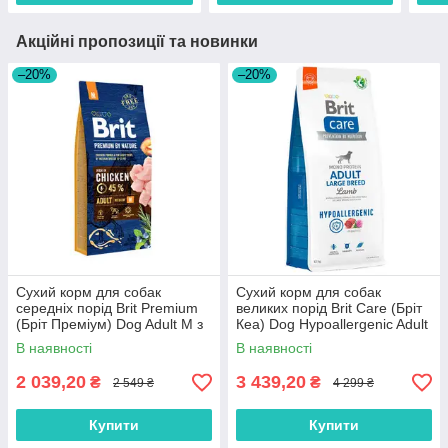
Акційні пропозиції та новинки
–20%
–20%
Сухий корм для собак
Сухий корм для собак
середніх порід Brit Premium
великих порід Brit Care (Бріт
(Бріт Преміум) Dog Adult M з
Кеа) Dog Hypoallergenic Adult
куркою 15 кг
Large Breed з ягням 12 кг
В наявності
В наявності
2 039,20
3 439,20
₴
₴
2 549 ₴
4 299 ₴
Купити
Купити