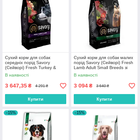
Сухий корм для собак
Сухий корм для собак малих
середніх порід Savory
порід Savory (Cейворi) Fresh
(Cейворi) Fresh Turkey &
Lamb Adult Small Breeds зі
Lamb Adult Medium Breeds зі
свіжим ягням 8 кг
В наявності
В наявності
свіжим ягням та індичкою 12
кг
3 647,35
3 094
₴
₴
4 291 ₴
3 640 ₴
Купити
Купити
–15%
–15%