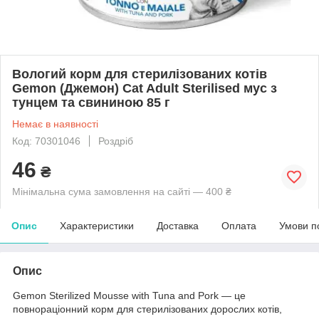
Вологий корм для стерилізованих котів
Gemon (Джемон) Cat Adult Sterilised мус з
тунцем та свининою 85 г
Немає в наявності
Код: 70301046
Роздріб
46
₴
Мінімальна сума замовлення на сайті — 400 ₴
Опис
Характеристики
Доставка
Оплата
Умови п
Опис
Gemon Sterilized Mousse with Tuna and Pork — це
повнораціонний корм для стерилізованих дорослих котів,