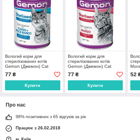
Вологий корм для
Вологий корм для
Воло
стерилізованих котів
стерилізованих котів
стер
Gemon (Джемон) Cat
Gemon (Джемон) Cat
Mor
Sterilised шматочки в желе
Sterilised шматочки в желе
Tradi
77
77
52
₴
₴
з тунцем та океанічною
з яловичиною 415 г
шмат
рибою 415 г
ялов
Купити
Купити
85 г
Про нас
98% позитивних з 65 відгуків за рік
Працює з 26.02.2018
м. Київ