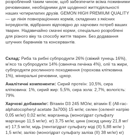
розроблений таким чином, щоб забезпечити всіма поживними
речовинами, необхідними для щоденної життєдіяльності
наших чотирилапих друзів. GEMON HIGH PREMIUM QUALITY
— це лінія повнораціонних кормів, складених з якісних
інгредієнтів, відібраних відповідно до харчових потреб ваших
тварин. Надзвичайно смачні корми, спеціально розроблені
для різного віку та способу життя тварин. Без додавання
штучних барвників та консервантів.
Склад:
Риба та рибні субпродукти 26% (свіжий тунець 16%),
м'ясо та субпродукти 14% (свиняча печінка 4%), олії та жири,
субпродукти рослинного походження (горохова клітковина
1%), мінеральні речовини, цукор.
Аналітичні компоненти:
Сирий протеїн: 10,5%, сира
клітковина: 1%, сирий жир: 5,5%, сира зола: 2,7%, вологість:
79%.
Харчові добавки/кг:
Вітамін D3 245 МО/кг, вітамін Е (All-rac-
alphatocopheryl acetate 3a700i) 15 мг/кг, селен (селеніт натрію
0,05 мг/кг) 0,02 мг/кг, марганець (моногідрат сульфату
марганцю 11,5 мг/кг). кг) 3,75 мг/кг, цинк (оксид цинку 21,8 мг/
кг) 17,5 мг/кг, мідь (пентагідрат сульфату міді (II) 5,88 мг/кг )
1,5 мг/кг, залізо (моногідрат сульфату заліза (II) 38 мг/кг) кг)