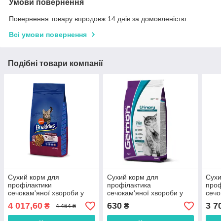
Умови повернення
Повернення товару впродовж 14 днів за домовленістю
Всі умови повернення
Подібні товари компанії
Сухий корм для
Сухий корм для
Сухи
профілактики
профілактика
проф
сечокам'яної хвороби у
сечокам'яної хвороби у
сечо
котів Brekkies (Бреккіс)
дорослих котів Gemon
коті
4 017,60
630
3 7
₴
₴
4 464 ₴
Urinary м'ясо та овочі 20 кг
(Джемон) Cat Urinary з
Urin
куркою та рисом 2 кг