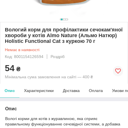
Вологий корм для профілактики сечокам'яної
хвороби у котів Almo Nature (Альмо Натюр)
Holistic Functional Cat з куркою 70 г
Немає в наявності
Код: 8001154126594
Роздріб
54
₴
Мінімальна сума замовлення на сайті — 400 ₴
Опис
Характеристики
Доставка
Оплата
Умови п
Опис
Вологі корми для котів з журавлиною, яка сприяє
правильному функціонуванню сечовідної системи, а добавка