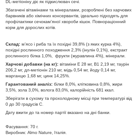
DL-метіоніну діє як підкислювач сечі.
Збагачені вітамінами та мінералами, розроблені без харчових
барвників або хімічних консервантів, ідеально підходять для
профілактики сечокам'яної хвороби кішок. Повнораціонний
корм для дорослих котів.
Склад:
м’ясо і риба та їх похідні 39,8% (з яких курка 4%),
похідні рослинного походження 2,3% (інулін 0,1%), екстракт
рослинного білка 1,0%, фрукти (журавлина 4%), мінерали.
Харчові добавки (на кг):
вітаміни Е 28 мг, В1 2,19 мг, таурін
206,2 мг, дл-метіонін 210 мг, мідь 0,54 мг, йоду 0,14 мг,
марганцю 1,68 мг, цинк 14,25%.
Гарантований аналіз:
білки 8,0%, клітковина 0,8%, жири
3,5%, зола 3,0%, волога 83,0%, калорійність 681 ккал.
Зберігати в сухому та прохолодному місці при температурі від
0 до 30 градусів С.
Дату вжити до та номер партії вказано на дні банки.
Фасування: 70 г.
Виробник: Almo Nature, Італія.