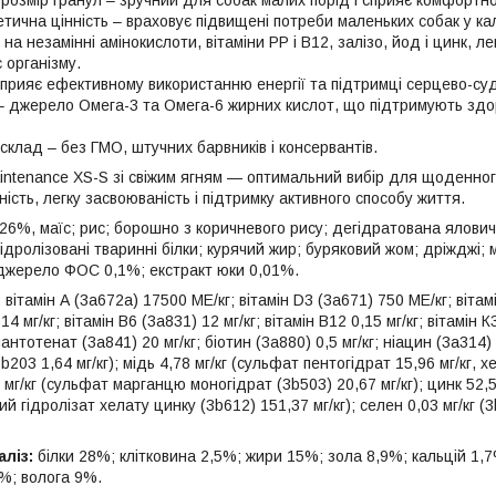
розмір гранул – зручний для собак малих порід і сприяє комфортн
тична цінність – враховує підвищені потреби маленьких собак у ка
 на незамінні амінокислоти, вітаміни PP і B12, залізо, йод і цинк, 
 організму.
 сприяє ефективному використанню енергії та підтримці серцево-су
– джерело Омега-3 та Омега-6 жирних кислот, що підтримують здор
клад – без ГМО, штучних барвників і консервантів.
Maintenance XS-S зі свіжим ягням — оптимальний вибір для щоденно
ність, легку засвоюваність і підтримку активного способу життя.
 26%, маїс; рис; борошно з коричневого рису; дегідратована ялови
гідролізовані тваринні білки; курячий жир; буряковий жом; дріжджі
– джерело ФОС 0,1%; екстракт юки 0,01%.
:
вітамін А (3а672а) 17500 МЕ/кг; вітамін D3 (3а671) 750 МЕ/кг; вітамі
 14 мг/кг; вітамін В6 (3а831) 12 мг/кг; вітамін В12 0,15 мг/кг; вітамін
пантотенат (3а841) 20 мг/кг; біотин (3а880) 0,5 мг/кг; ніацин (3а314)
(3b203 1,64 мг/кг); мідь 4,78 мг/кг (сульфат пентогідрат 15,96 мг/кг, х
1 мг/кг (сульфат марганцю моногідрат (3b503) 20,67 мг/кг); цинк 52,
вий гідролізат хелату цинку (3b612) 151,37 мг/кг); селен 0,03 мг/кг (3
ліз:
білки 28%; клітковина 2,5%; жири 15%; зола 8,9%; кальцій 1,
9%; волога 9%.