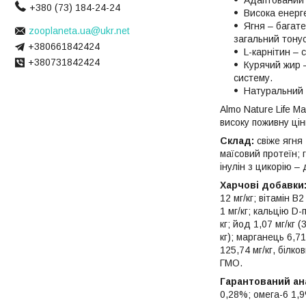
Адаптований 
+380 (73) 184-24-24
Висока енерге
Ягня – багате
zooplaneta.ua@ukr.net
загальний тонус
+380661842424
L-карнітин –
+380731842424
Курячий жир 
систему.
Натуральний с
Almo Nature Life 
високу поживну цін
Склад:
свіже ягня
маїсовий протеїн; 
інулін з цикорію 
Харчові добавки
12 мг/кг; вітамін В2
1 мг/кг; кальцію D-
кг; йод 1,07 мг/кг 
кг); марганець 6,7
125,74 мг/кг, білко
ГМО.
Гарантований ана
0,28%; омега-6 1,