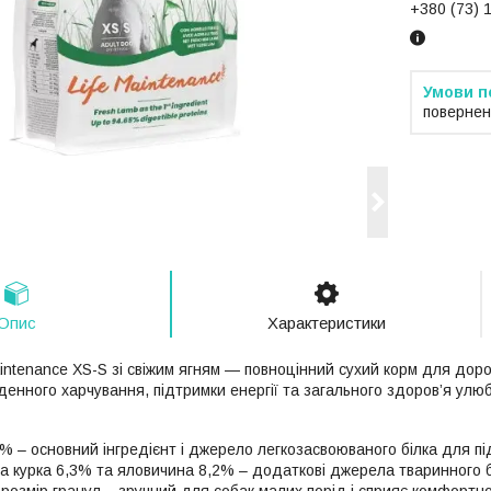
+380 (73) 
повернен
Опис
Характеристики
aintenance XS-S зі свіжим ягням — повноцінний сухий корм для доро
енного харчування, підтримки енергії та загального здоров’я улю
% – основний інгредієнт і джерело легкозасвоюваного білка для під
а курка 6,3% та яловичина 8,2% – додаткові джерела тваринного б