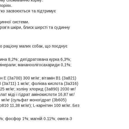
ому споживанню корму.
лоріях.
легко засвоюється та підтримує
динної системи.
ов’я шкіри, блиск шерсті та судинну
го раціону малих собак, що поєднує
чина 8,2%; дегідратована курка 6,3%;
; мінерали; мананоолігосахариди 0,1%;
н Е (3а700) 300 мг/кг; вітамін В1 (3а821)
 К3 (3а711) 1 мг/кг; фолієва кислота (3а316)
 25 мг/кг; холіну хлорид (3а890) 2030 мг/
елат міді і гідрат амінокислоти 16,87 мг/
5 мг/кг (сульфат моногідрат (3b605)
b810 11,38 мг/кг); L-карнітин 100 мг/кг. Без
7%; фосфор 1%; магній 0.11%; омега-3