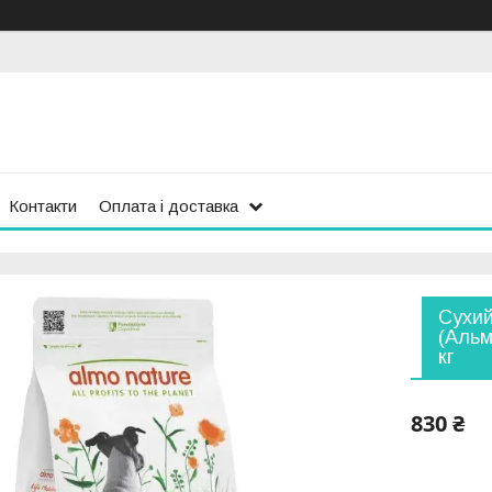
Контакти
Оплата і доставка
Сухий
(Альм
кг
830 ₴