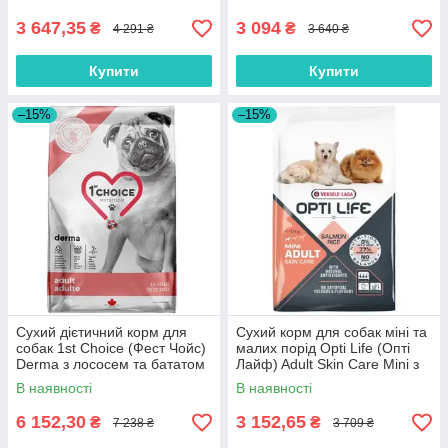
свіжим ягням та індичкою 12
кг
3 647,35
3 094
₴
₴
4 291 ₴
3 640 ₴
Купити
Купити
–15%
–15%
Сухий дієтичний корм для
Сухий корм для собак міні та
собак 1st Choice (Фест Чойс)
малих порід Opti Life (Опті
Derma з лососем та бататом
Лайф) Adult Skin Care Mini з
12 кг
лососем 7.5 кг
В наявності
В наявності
6 152,30
3 152,65
₴
₴
7 238 ₴
3 709 ₴