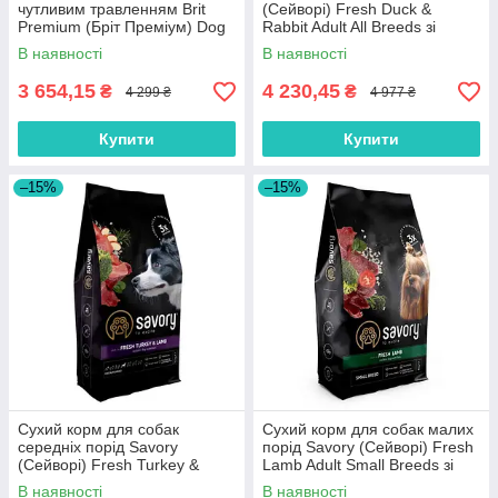
чутливим травленням Brit
(Cейворi) Fresh Duck &
Premium (Бріт Преміум) Dog
Rabbit Adult All Breeds зі
Sensitive Lamb з ягням 15 кг
свіжої качки та кролика 12 кг
В наявності
В наявності
3 654,15
4 230,45
₴
₴
4 299 ₴
4 977 ₴
Купити
Купити
–15%
–15%
Сухий корм для собак
Сухий корм для собак малих
середніх порід Savory
порід Savory (Cейворi) Fresh
(Cейворi) Fresh Turkey &
Lamb Adult Small Breeds зі
Lamb Adult Medium Breeds зі
свіжим ягням 8 кг
В наявності
В наявності