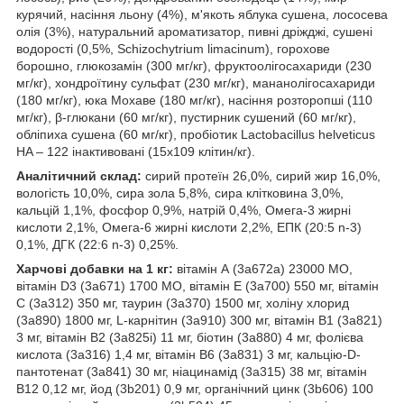
курячий, насіння льону (4%), м'якоть яблука сушена, лососева
олія (3%), натуральний ароматизатор, пивні дріжджі, сушені
водорості (0,5%, Schizochytrium limacinum), горохове
борошно, глюкозамін (300 мг/кг), фруктоолігосахариди (230
мг/кг), хондроїтину сульфат (230 мг/кг), мананолігосахариди
(180 мг/кг), юка Мохаве (180 мг/кг), насіння розторопші (110
мг/кг), β-глюкани (60 мг/кг), пустирник сушений (60 мг/кг),
обліпиха сушена (60 мг/кг), пробіотик Lactobacillus helveticus
HA – 122 інактивовані (15х109 клітин/кг).
Аналітичний склад:
сирий протеїн 26,0%, сирий жир 16,0%,
вологість 10,0%, сира зола 5,8%, сира клітковина 3,0%,
кальцій 1,1%, фосфор 0,9%, натрій 0,4%, Омега-3 жирні
кислоти 2,1%, Омега-6 жирні кислоти 2,2%, EПК (20:5 n-3)
0,1%, ДГК (22:6 n-3) 0,25%.
Харчові добавки на 1 кг:
вітамін А (3a672a) 23000 МО,
вітамін D3 (3a671) 1700 МО, вітамін Е (3a700) 550 мг, вітамін
С (3a312) 350 мг, таурин (3a370) 1500 мг, холіну хлорид
(3a890) 1800 мг, L-карнітин (3a910) 300 мг, вітамін B1 (3a821)
3 мг, вітамін B2 (3a825i) 11 мг, біотин (3a880) 4 мг, фолієва
кислота (3a316) 1,4 мг, вітамін B6 (3a831) 3 мг, кальцію-D-
пантотенат (3a841) 30 мг, ніацинамід (3a315) 38 мг, вітамін
B12 0,12 мг, йод (3b201) 0,9 мг, органічний цинк (3b606) 100