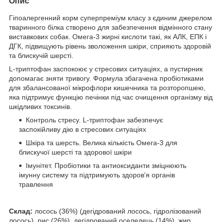
Опис
Гіпоалергенний корм суперпреміум класу з єдиним джерелом
тваринного білка створено для забезпечення відмінного стану
виставкових собак. Омега-3 жирні кислоти такі, як АЛК, ЕПК і
ДГК, підвищують рівень зволоження шкіри, сприяють здоровій
та блискучій шерсті.
L-триптофан заспокоює у стресових ситуаціях, а пустирник
допомагає зняти тривогу. Формула збагачена пробіотиками
для збалансованої мікрофлори кишечника та розторопшею,
яка підтримує функцію печінки під час очищення організму від
шкідливих токсинів.
Контроль стресу. L-триптофан забезпечує
заспокійливу дію в стресових ситуаціях
Шкіра та шерсть. Велика кількість Омега-3 для
блискучої шерсті та здорової шкіри
Імунітет. Пробіотики та антиоксиданти зміцнюють
імунну систему та підтримують здоров'я органів
травлення
Склад:
лосось (36%) (дегідрований лосось, гідролізований
лосось), рис (26%), дегідрований оселедець (14%), жир