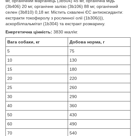
мг, органічний марганець (3b504) 45 мг, органічна мідь
(3b406) 20 мг, органічне залізо (3b106) 88 мг, органічний
селен (3b810) 0,18 мг. Містить схвалені ЄС антиоксиданти:
екстракти токоферолу з рослинної олії (1b306(i)),
аскорбілпальмітат (1b304) та екстракт розмарину.
Енергетична цінність:
3830 ккал/кг.
Вага собаки, кг
Добова норма, г
5
75
10
130
15
180
20
220
25
260
30
290
40
360
50
430
60
490
70
540