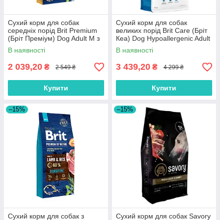
Сухий корм для собак
Сухий корм для собак
середніх порід Brit Premium
великих порід Brit Care (Бріт
(Бріт Преміум) Dog Adult M з
Кеа) Dog Hypoallergenic Adult
куркою 15 кг
Large Breed з ягням 12 кг
В наявності
В наявності
2 039,20
3 439,20
₴
₴
2 549 ₴
4 299 ₴
Купити
Купити
–15%
–15%
Сухий корм для собак з
Сухий корм для собак Savory