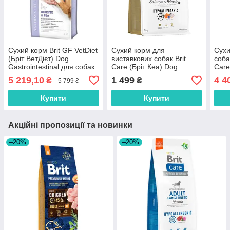
Сухий корм Brit GF VetDiet
Сухий корм для
Сухи
(Бріт ВетДієт) Dog
виставкових собак Brit
соба
Gastrointestinal для собак
Care (Бріт Кеа) Dog
Care
при порушеннях
Hypoallergenic Show
free
5 219,10
1 499
4 4
₴
₴
5 799 ₴
травлення з оселедцем та
Champion з лососем та
лосо
лососем 12 кг
оселедцем 3 кг
Купити
Купити
Акційні пропозиції та новинки
–20%
–20%