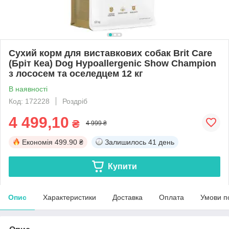
Сухий корм для виставкових собак Brit Care
(Бріт Кеа) Dog Hypoallergenic Show Champion
з лососем та оселедцем 12 кг
В наявності
Код: 172228
Роздріб
4 499,10
₴
4 999 ₴
Економія
499.90 ₴
Залишилось
41 день
Купити
Опис
Характеристики
Доставка
Оплата
Умови п