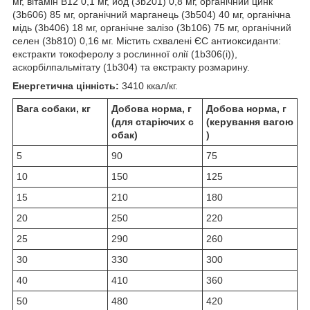
мг, вітамін B12 0,1 мг, йод (3b201) 0,8 мг, органічний цинк
(3b606) 85 мг, органічний марганець (3b504) 40 мг, органічна
мідь (3b406) 18 мг, органічне залізо (3b106) 75 мг, органічний
селен (3b810) 0,16 мг. Містить схвалені ЄС антиоксиданти:
екстракти токоферолу з рослинної олії (1b306(i)),
аскорбілпальмітату (1b304) та екстракту розмарину.
Енергетична цінність:
3410 ккал/кг.
Вага собаки, кг
Добова норма, г
Добова норма, г
(для старіючих с
(керування вагою
обак)
)
5
90
75
10
150
125
15
210
180
20
250
220
25
290
260
30
330
300
40
410
360
50
480
420