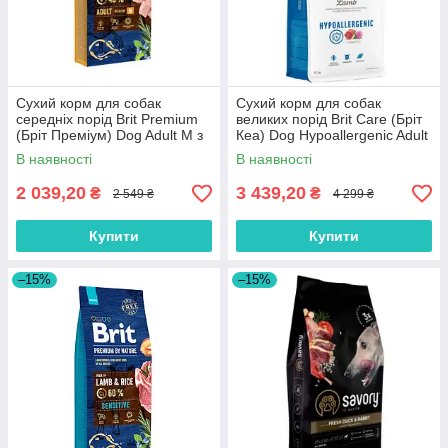
Сухий корм для собак
Сухий корм для собак
середніх порід Brit Premium
великих порід Brit Care (Бріт
(Бріт Преміум) Dog Adult M з
Кеа) Dog Hypoallergenic Adult
куркою 15 кг
Large Breed з ягням 12 кг
В наявності
В наявності
2 039,20
3 439,20
₴
₴
2 549 ₴
4 299 ₴
Купити
Купити
–15%
–15%