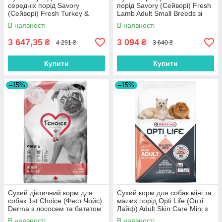
середніх порід Savory
порід Savory (Cейворi) Fresh
(Cейворi) Fresh Turkey &
Lamb Adult Small Breeds зі
Lamb Adult Medium Breeds зі
свіжим ягням 8 кг
В наявності
В наявності
свіжим ягням та індичкою 12
кг
3 647,35
3 094
₴
₴
4 291 ₴
3 640 ₴
Купити
Купити
–15%
–15%
Сухий дієтичний корм для
Сухий корм для собак міні та
собак 1st Choice (Фест Чойс)
малих порід Opti Life (Опті
Derma з лососем та бататом
Лайф) Adult Skin Care Mini з
12 кг
лососем 7.5 кг
В наявності
В наявності