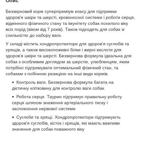
Опис
Беззерновий корм суперпреміум класу для підтримки
здоров'я шкіри та шерсті, кровоносної системи і роботи серця,
відмінного фізичного стану та імунітету собак похилого віку
всіх порід (віком від 7 років). Також підходить для собак зі
схильністю до набору ваги.
У складі містить хондропротектори для здоров’я суглобів та
хрящів, а також високопоживні білки і жирні кислоти для
здоров’я шкіри та шерсті. Беззернова формула ідеальна для
собак з особливим доглядом за шерстю, улюбленцям, яким
потрібно підтримувати оптимальний фізичний стан, та
собакам з побічною реакцією на інші види кормів.
Контроль ваги. Беззернова формула багата на
дієтичну клітковину для контролю ваги собак
Робота серця. Таурин підтримує правильну роботу
серця шляхом зниження артеріального тиску і
заспокоєння нервової системи
Суглоби та хрящі. Хондропротектори підтримують
здоров'я суглобів, кісток і хрящів, які мають важливе
значення для собак поважного віку