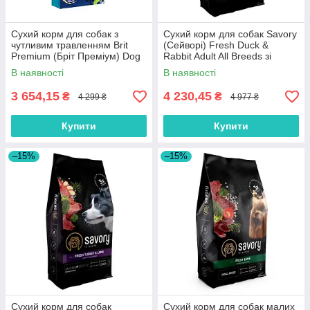
Сухий корм для собак з
Сухий корм для собак Savory
чутливим травленням Brit
(Cейворi) Fresh Duck &
Premium (Бріт Преміум) Dog
Rabbit Adult All Breeds зі
Sensitive Lamb з ягням 15 кг
свіжої качки та кролика 12 кг
В наявності
В наявності
3 654,15
4 230,45
₴
₴
4 299 ₴
4 977 ₴
Купити
Купити
–15%
–15%
Сухий корм для собак
Сухий корм для собак малих