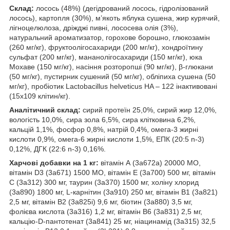
Склад:
лосось (48%) (дегідрований лосось, гідролізований
лосось), картопля (30%), м’якоть яблука сушена, жир курячий,
лігноцелюлоза, дріжджі пивні, лососева олія (3%),
натуральний ароматизатор, горохове борошно, глюкозамін
(260 мг/кг), фруктоолігосахариди (200 мг/кг), хондроїтину
сульфат (200 мг/кг), мананолігосахариди (150 мг/кг), юка
Мохаве (150 мг/кг), насіння розторопші (90 мг/кг), β-глюкани
(50 мг/кг), пустирник сушений (50 мг/кг), обліпиха сушена (50
мг/кг), пробіотик Lactobacillus helveticus HA – 122 інактивовані
(15х109 клітин/кг).
Аналітичний склад:
сирий протеїн 25,0%, сирий жир 12,0%,
вологість 10,0%, сира зола 6,5%, сира клітковина 6,2%,
кальцій 1,1%, фосфор 0,8%, натрій 0,4%, омега-3 жирні
кислоти 0,9%, омега-6 жирні кислоти 1,5%, EПК (20:5 n-3)
0,12%, ДГК (22:6 n-3) 0,16%.
Харчові добавки на 1 кг:
вітамін А (3a672a) 20000 МО,
вітамін D3 (3a671) 1500 МО, вітамін Е (3a700) 500 мг, вітамін
С (3a312) 300 мг, таурин (3a370) 1500 мг, холіну хлорид
(3a890) 1800 мг, L-карнітин (3a910) 250 мг, вітамін B1 (3a821)
2,5 мг, вітамін B2 (3a825i) 9,6 мг, біотин (3a880) 3,5 мг,
фолієва кислота (3a316) 1,2 мг, вітамін B6 (3a831) 2,5 мг,
кальцію-D-пантотенат (3a841) 25 мг, ніацинамід (3a315) 32,5