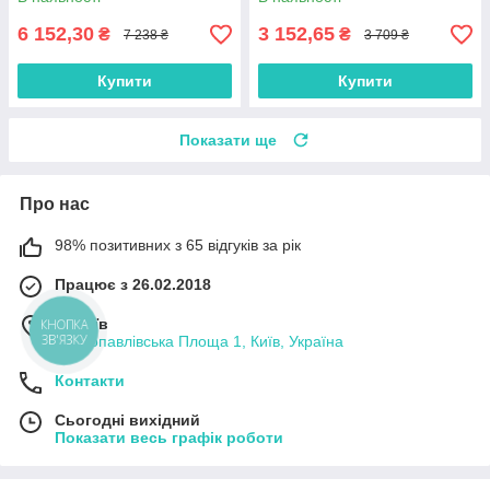
6 152,30
3 152,65
₴
₴
7 238 ₴
3 709 ₴
Купити
Купити
Показати ще
Про нас
98% позитивних з 65 відгуків за рік
Працює з 26.02.2018
м. Київ
КНОПКА
ЗВ'ЯЗКУ
Петропавлівська Площа 1, Київ, Україна
Контакти
Сьогодні вихідний
Показати весь графік роботи