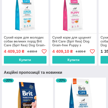
Сухий корм для молодих
Сухий корм для цуценят
Сухи
собак великих порід Brit
Brit Care (Бріт Кеа) Dog
соба
Care (Бріт Кеа) Dog Grain-
Grain-free Puppy з
Dog 
free Junior Large Breed з
лососем 12 кг
Ligh
4 409,10
4 409,10
1 3
₴
₴
4 899 ₴
4 899 ₴
лососем 12 кг
Купити
Купити
Акційні пропозиції та новинки
–20%
–20%