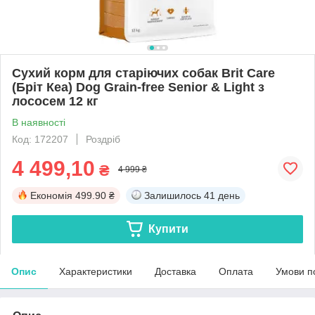
Сухий корм для старіючих собак Brit Care
(Бріт Кеа) Dog Grain-free Senior & Light з
лососем 12 кг
В наявності
Код: 172207
Роздріб
4 499,10
₴
4 999 ₴
Економія
499.90 ₴
Залишилось
41 день
Купити
Опис
Характеристики
Доставка
Оплата
Умови п