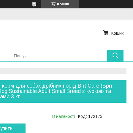
Кошик
Кошик
 корм для собак дрібних порід Brit Care (Бріт
Dog Sustainable Adult Small Breed з куркою та
ами 3 кг
В наявності
Код:
172173
упити