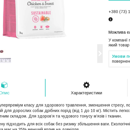
+380 (73) 
У компанії
який товар
повернен
Опис
Характеристики
суперпреміум класу для здорового травлення, зменшення стресу, п
ий для дорослих собак дрібних порід (від 1 до 10 кг). Містить легкоз
ним складом. Для здоров’я та чудового тонусу м’язів і тканин.
у підходить для всіх собак без ризику збільшення ваги. Екологічні
яка має на 35% менший вплив на довкілля.