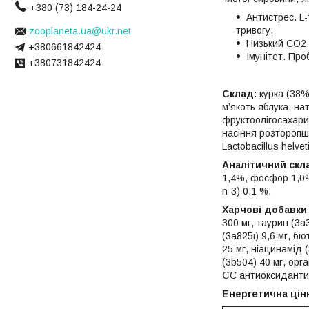
+380 (73) 184-24-24
Антистрес. L-
тривогу.
zooplaneta.ua@ukr.net
Низький СO2.
+380661842424
Імунітет. Пр
+380731842424
Склад:
курка (38%)
м’якоть яблука, на
фруктоолігосахарид
насіння розторопші 
Lactobacillus helve
Аналітичний скл
1,4%, фосфор 1,0%,
n-3) 0,1 %.
Харчові добавки н
300 мг, таурин (3a3
(3a825i) 9,6 мг, бі
25 мг, ніацинамід (
(3b504) 40 мг, орга
ЄС антиоксиданти: 
Енергетична цінн