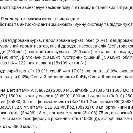
триптофан забезпечує заспокійливу підтримку в стресових ситуація
 Рецептура з нижчим вуглецевим слідом.
обіотики та антиоксиданти зміцнюють імунну систему та підтримую
 (дегідрована курка, гідролізована курка), овес (26%), дегідрован
туральний ароматизатор, пивні дріжджі, лососева олія (2%), горохов
и (200 мг/кг), хондроїтину сульфат (200 мг/кг), мананолігосахариди 
(90 мг/кг), β глюкани (50 мг/кг), пустирник сушений ( 50 мг/кг), облі
ticus HA – 122 інактивовані (15х109 клітин/кг).
ад:
сирий протеїн 28,0%, сирий жир 17,0%, вологість 10,0%, сира з
 натрій 0,3%, Омега-3 жирні кислоти 0,4%, Омега-6 жирні кислоти 2
а 1 кг:
вітамін А (3a672a) 20000 МО, вітамін D3 (3a671) 1500 МО, ві
70) 1500 мг, холіну хлорид (3a890) 1800 мг, L-карнітин (3a910) 250 м
отин (3a880) 3,5 мг, фолієва кислота (3a316) 1,2 мг, вітамін B6 (3a8
3a315) 32,5 мг, вітамін B12 0,1 мг, йод (3b201) 0,8 мг, органічний ц
нічна мідь (3b406) 18 мг, органічне залізо (3b106) 75 мг, органічний
екстракти токоферолу з рослинної олії (1b306(i)), аскорбілпальміт
ість:
3860 ккал/кг.