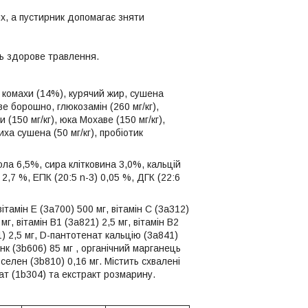
х, а пустирник допомагає зняти
ть здорове травлення.
і комахи (14%), курячий жир, сушена
е борошно, глюкозамін (260 мг/кг),
(150 мг/кг), юка Мохаве (150 мг/кг),
пиха сушена (50 мг/кг), пробіотик
ола 6,5%, сира клітковина 3,0%, кальцій
,7 %, ЕПК (20:5 n-3) 0,05 %, ДГК (22:6
тамін Е (3a700) 500 мг, вітамін С (3a312)
г, вітамін B1 (3a821) 2,5 мг, вітамін B2
31) 2,5 мг, D-пантотенат кальцію (3a841)
инк (3b606) 85 мг , органічний марганець
 селен (3b810) 0,16 мг. Містить схвалені
ат (1b304) та екстракт розмарину.