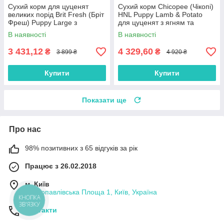
Сухий корм для цуценят
Сухий корм Chicopee (Чікопі)
великих порід Brit Fresh (Бріт
HNL Puppy Lamb & Potato
Фреш) Puppy Large з
для цуценят з ягням та
яловичиною та гарбузом 12
картоплею 12 кг
В наявності
В наявності
кг
3 431,12
4 329,60
₴
₴
3 899 ₴
4 920 ₴
Купити
Купити
Показати ще
Про нас
98% позитивних з 65 відгуків за рік
Працює з 26.02.2018
м. Київ
Петропавлівська Площа 1, Київ, Україна
Контакти