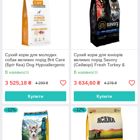
Сухий корм для молодих
Сухий корм для юніорів
собак великих порід Brit Care
великих порід Savory
(Бріт Кеа) Dog Hypoallergenic
(Cейворi) Fresh Turkey &
Junior Large Breed з ягням 12
Сhicken Junior Large Breeds
В наявності
В наявності
кг
зі свіжою індичкою та курко
12 кг
3 525,18
3 634,60
₴
₴
4 299 ₴
4 276 ₴
Купити
Купити
–12%
–12%