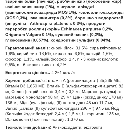
тваринні білки (печінка), риб'ячий жир (лососевий жир),
насіння соняшнику (1%), мінерали, дріжджі
(маннаноолигосахариды MOS 1%), ксилоолигосахариды
(XOS 0,3%), юка шидигера (0,3%), борошно з водоростей
(спіруліна - Arthrospira platensis 0,3%), продукти
переробки рослин (корінь Echinacea purpurea 0,2%,
Origanum Vulgare 0,1%), сушений часник (0,2%),
глюкозамин (0,057%), хондроитин сульфат (0,04%).
Гарантований аналіз:
сирий білок: 31,5%, сира клітковина:
1,8%, сирий жир: 18,5%, сира зола: 6,8%, кальцій: 1,6%,
фосфор: 1,1%, кальцій/фосфор=1,4, n - 3 жирних кислоти:
0,5%, n - 6 жирних кислот: 4,2%
Енергетична цінність:
4 261 ккал/кг.
Харчові добавки/кг: в
ітамін А (ретинилацетат) 35,385 МЕ,
Вітамін D3 1,850 МЕ, Вітамін Е (альфа-токоферил ацетат) 82
мг, Селен (натрій селеніт 0,4 мг) 0,2 мг, Марганець (сульфат
марганцю моногідрат 90 мг) 29 мг, Цинк (оксид цинку 170 мг)
136 мг, Мідь (сульфат міді (II) пентагідрат 45 мг) 11,7 мг,
Залізо (Залоза (II) сульфат моногідрат 296 мг) 97,5 мг, Йод
(Кальцію йодат безводий 2,4 мг) 1,5 мг, L- карнитин: 135 мг,
DL- метіонін (Технічно чистий) : 1,370 мг.
Технологічні добавки:
Антиоксиданти: екстракти