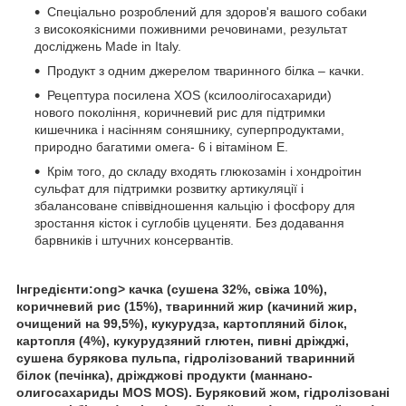
Спеціально розроблений для здоров'я вашого собаки
з високоякісними поживними речовинами, результат
досліджень Made in Italy.
Продукт з одним джерелом тваринного білка – качки.
Рецептура посилена XOS (ксилоолігосахариди)
нового покоління, коричневий рис для підтримки
кишечника і насінням соняшнику, суперпродуктами,
природно багатими омега- 6 і вітаміном E.
Крім того, до складу входять глюкозамін і хондроітин
сульфат для підтримки розвитку артикуляції і
збалансоване співвідношення кальцію і фосфору для
зростання кісток і суглобів цуценяти. Без додавання
барвників і штучних консервантів.
Інгредієнти:ong> качка (сушена 32%, свіжа 10%),
коричневий рис (15%), тваринний жир (качиний жир,
очищений на 99,5%), кукурудза, картопляний білок,
картопля (4%), кукурудзяний глютен, пивні дріжджі,
сушена бурякова пульпа, гідролізований тваринний
білок (печінка), дріжджові продукти (маннано-
олигосахариды MOS MOS). Буряковий жом, гідролізовані