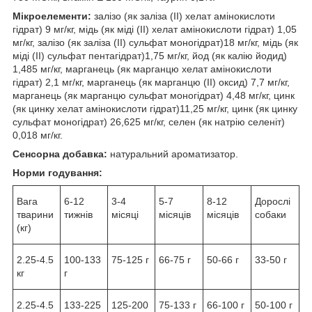
Мікроелементи:
залізо (як заліза (II) хелат амінокислоти
гідрат) 9 мг/кг, мідь (як міді (II) хелат амінокислоти гідрат) 1,05
мг/кг, залізо (як заліза (ІІ) сульфат моногідрат)18 мг/кг, мідь (як
міді (ІІ) сульфат пентагідрат)1,75 мг/кг, йод (як калію йодид)
1,485 мг/кг, марганець (як марганцю хелат амінокислоти
гідрат) 2,1 мг/кг, марганець (як марганцю (ІІ) оксид) 7,7 мг/кг,
марганець (як марганцю сульфат моногідрат) 4,48 мг/кг, цинк
(як цинку хелат амінокислоти гідрат)11,25 мг/кг, цинк (як цинку
сульфат моногідрат) 26,625 мг/кг, селен (як натрію селеніт)
0,018 мг/кг.
Сенсорна добавка:
натуральний ароматизатор.
Норми годування:
Вага
6-12
3-4
5-7
8-12
Дорослі
тварини
тижнів
місяці
місяців
місяців
собаки
(кг)
2.25-4.5
100-133
75-125 г
66-75 г
50-66 г
33-50 г
кг
г
2.25-4.5
133-225
125-200
75-133 г
66-100 г
50-100 г