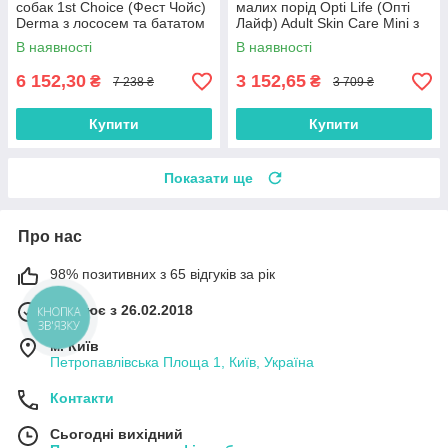
собак 1st Choice (Фест Чойс)
малих порід Opti Life (Опті
Derma з лососем та бататом
Лайф) Adult Skin Care Mini з
12 кг
лососем 7.5 кг
В наявності
В наявності
6 152,30
3 152,65
₴
₴
7 238 ₴
3 709 ₴
Купити
Купити
Показати ще
Про нас
98% позитивних з 65 відгуків за рік
Працює з 26.02.2018
КНОПКА
ЗВ'ЯЗКУ
м. Київ
Петропавлівська Площа 1, Київ, Україна
Контакти
Сьогодні вихідний