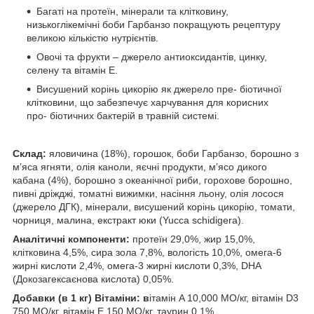
Багаті на протеїн, мінерали та клітковину,
низькоглікемічні боби Гарбанзо покращують рецептуру
великою кількістю нутрієнтів.
Овочі та фрукти – джерело антиоксидантів, цинку,
селену та вітамін E.
Висушений корінь цикорію як джерело пре- біотичної
клітковини, що забезпечує харчування для корисних
про- біотичних бактерій в травній системі.
Склад:
яловичина (18%), горошок, боби Гарбанзо, борошно з
м’яса ягняти, олія каноли, яєчні продукти, м’ясо дикого
кабана (4%), борошно з океанічної риби, горохове борошно,
пивні дріжджі, томатні вижимки, насіння льону, олія лосося
(джерело ДГК), мінерали, висушений корінь цикорію, томати,
чорниця, малина, екстракт юки (Yucca schidigera).
Аналітичні компоненти:
протеїн 29,0%, жир 15,0%,
клітковина 4,5%, сира зола 7,8%, вологість 10,0%, омега-6
жирні кислоти 2,4%, омега-3 жирні кислоти 0,3%, DHA
(Докозагексаєнова кислота) 0,05%.
Добавки (в 1 кг) Вітаміни: в
ітамін A 10,000 МО/кг, вітамін D3
750 МО/кг, вітамін E 150 МО/кг, таурин 0,1%.