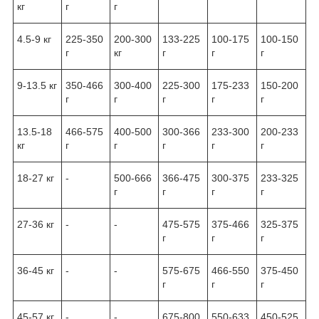
кг
г
г
4.5-9 кг
225-350
200-300
133-225
100-175
100-150
г
кг
г
г
г
9-13.5 кг
350-466
300-400
225-300
175-233
150-200
г
г
г
г
г
13.5-18
466-575
400-500
300-366
233-300
200-233
кг
г
г
г
г
г
18-27 кг
-
500-666
366-475
300-375
233-325
г
г
г
г
27-36 кг
-
-
475-575
375-466
325-375
г
г
г
36-45 кг
-
-
575-675
466-550
375-450
г
г
г
45-57 кг
-
-
675-800
550-633
450-525