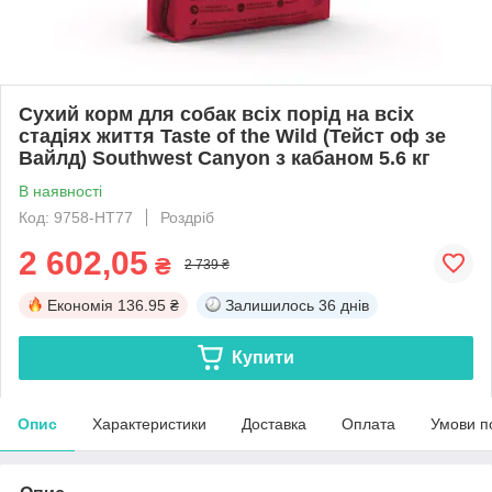
Сухий корм для собак всіх порід на всіх
стадіях життя Taste of the Wild (Тейст оф зе
Вайлд) Southwest Canyon з кабаном 5.6 кг
В наявності
Код: 9758-HT77
Роздріб
2 602,05
₴
2 739 ₴
Економія
136.95 ₴
Залишилось
36 днів
Купити
Опис
Характеристики
Доставка
Оплата
Умови п