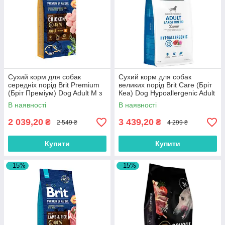
Сухий корм для собак
Сухий корм для собак
середніх порід Brit Premium
великих порід Brit Care (Бріт
(Бріт Преміум) Dog Adult M з
Кеа) Dog Hypoallergenic Adult
куркою 15 кг
Large Breed з ягням 12 кг
В наявності
В наявності
2 039,20
3 439,20
₴
₴
2 549 ₴
4 299 ₴
Купити
Купити
–15%
–15%