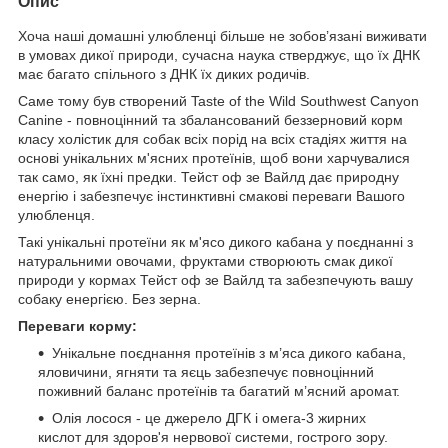
Опис
Хоча наші домашні улюбленці більше не зобов’язані виживати
в умовах дикої природи, сучасна наука стверджує, що їх ДНК
має багато спільного з ДНК їх диких родичів.
Саме тому був створений Taste of the Wild Southwest Canyon
Canine - повноцінний та збалансований беззерновий корм
класу холістик для собак всіх порід на всіх стадіях життя на
основі унікальних м'ясних протеїнів, щоб вони харчувалися
так само, як їхні предки. Тейст оф зе Вайлд дає природну
енергію і забезпечує інстинктивні смакові переваги Вашого
улюбленця.
Такі унікальні протеїни як м'ясо дикого кабана у поєднанні з
натуральними овочами, фруктами створюють смак дикої
природи у кормах Тейст оф зе Вайлд та забезпечують вашу
собаку енергією. Без зерна.
Переваги корму:
Унікальне поєднання протеїнів з м’яса дикого кабана,
яловичини, ягняти та яєць забезпечує повноцінний
поживний баланс протеїнів та багатий м’ясний аромат.
Олія лосося - це джерело ДГК і омега-3 жирних
кислот для здоров'я нервової системи, гострого зору.