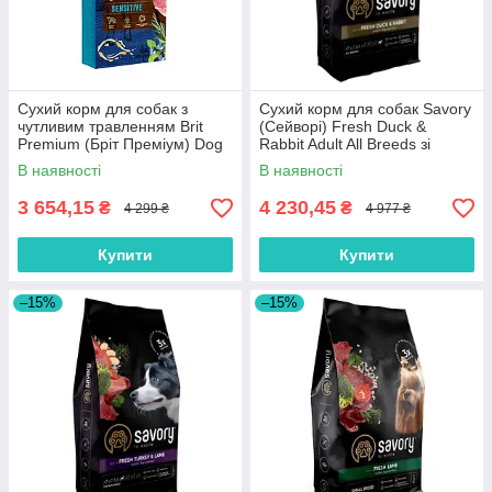
Сухий корм для собак з
Сухий корм для собак Savory
чутливим травленням Brit
(Cейворi) Fresh Duck &
Premium (Бріт Преміум) Dog
Rabbit Adult All Breeds зі
Sensitive Lamb з ягням 15 кг
свіжої качки та кролика 12 кг
В наявності
В наявності
3 654,15
4 230,45
₴
₴
4 299 ₴
4 977 ₴
Купити
Купити
–15%
–15%