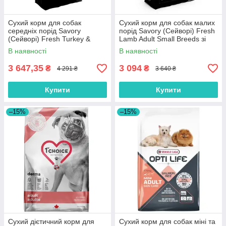
Сухий корм для собак
Сухий корм для собак малих
середніх порід Savory
порід Savory (Cейворi) Fresh
(Cейворi) Fresh Turkey &
Lamb Adult Small Breeds зі
Lamb Adult Medium Breeds зі
свіжим ягням 8 кг
В наявності
В наявності
свіжим ягням та індичкою 12
кг
3 647,35
3 094
₴
₴
4 291 ₴
3 640 ₴
Купити
Купити
–15%
–15%
Сухий дієтичний корм для
Сухий корм для собак міні та