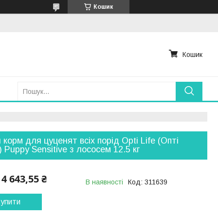
Кошик
Кошик
 корм для цуценят всіх порід Opti Life (Опті
 Puppy Sensitive з лососем 12.5 кг
4 643,55 ₴
В наявності
Код:
311639
упити