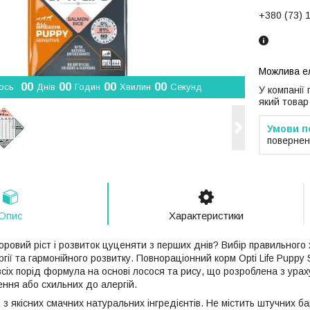
+380 (73) 
0
0
0
0
0
0
0
0
ось
Днів
Годин
Хвилин
Секунд
У компанії
який товар
повернен
Опис
Характеристики
оровий ріст і розвиток цуценяти з перших днів? Вибір правильного
ргії та гармонійного розвитку. Повнораціонний корм Opti Life Puppy
всіх порід формула на основі лосося та рису, що розроблена з ура
ння або схильних до алергій.
з якісних смачних натуральних інгредієнтів. Не містить штучних ба