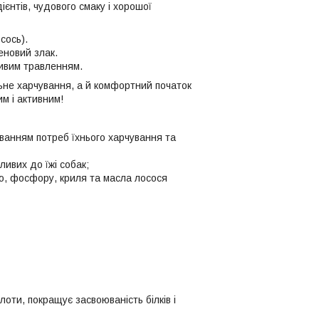
єнтів, чудового смаку і хорошої
сось).
еновий злак.
ливим травленням.
льне харчування, а й комфортний початок
м і активним!
уванням потреб їхнього харчування та
ливих до їжі собак;
ію, фосфору, криля та масла лосося
лоти, покращує засвоюваність білків і