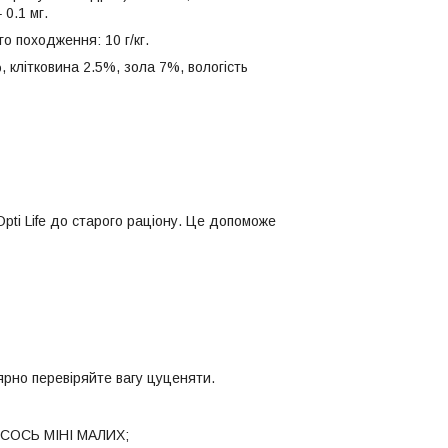
 0.1 мг.
о походження: 10 г/кг.
 клітковина 2.5%, зола 7%, вологість
pti Life до старого раціону. Це допоможе
рно перевіряйте вагу цуценяти.
 ЛОСОСЬ МІНІ МАЛИХ;