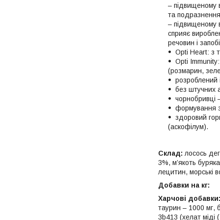
– підвищеному 
та подразнення
– підвищеному в
сприяє вироблен
речовин і запоб
Opti Heart: 
Opti Immunit
(розмарин, зелен
розроблений 
без штучних а
чорнобривці 
формування з
здоровий гор
(аскофілум).
Склад:
лосось дег
3%, м’якоть буряка
лецитин, морські во
Добавки на кг:
Харчові добавки
таурин – 1000 мг, б
3b413 (хелат міді (