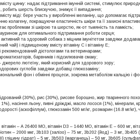
вмісту цинку: надає підтримання імунній системі, стимулює природ
, робить шерсть блискучою, знижує її випадання;
місту міді: бере участь у виробленні меланіну, що допомагає підтр
ню колагену, покращуючи еластичність шкіри та її захисні властив
ігає проблемам зі шкірою та шерстю, як-от тьмяність та ламкість;
з таурином для оптимального підтримання роботи серця;
y: активний та здоровий собака з міцним імунітетом завдяки дода
ий чай) і підвищеному вмісту вітаміну С і вітаміну Е;
і рекомендований дієтологами та ветеринарами;
роматизаторів, барвників і підсилювачів смаку;
– джерело лютеїну, який корисний для здорового зору;
дорових суглобів завдяки добавці глюкозаміну;
мональний фон і обмінні процеси, зокрема метаболізм кальцію і 
ідрований (30%), рис (30%), рисове борошно, жир тваринного пох
 1%), насіння льону, пивні дріжджі, масло лосося (1%), мінерали, 
дорості (аскофіллум), глюкозамін 500 мг/кг, розмарин (16.8 мг/кг), 
:
вітамін – А 26400 МО, вітамін D3 – 1440 МО, вітамін Е – 600 мг, віта
іотин – 2000 мкг, 3b103 (залізо) – 75 мг, 3b202 (йод) – 3 мг, 3b405 (
ІІ) гліцину гідрат) – 5 мг, 3b503 (марганець) – 50 мг, 3b605 (сульф