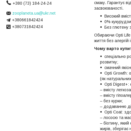
смаку. Гарантує ві
+380 (73) 184-24-24
засвоюваності.
zooplaneta.ua@ukr.net
Високий вміст
+380661842424
0% кукурудзи 
+380731842424
Без глютену з
Обираючи Opti Life
життя без алергій
Чому варто купит
спеціально ро
розвитку;
смачний якісн
Opti Growth: 
(як натуральних
Opti Digest+:
– вмісту легкоз
– вмісту гіпоал
– без курки;
– додаванню ді
Opti Coat: зд
– лососю та ма
– біотину, який
жирів, зберігає