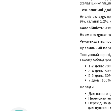
(хелат цинку гліцин
Технологічні до
Аналіз складу:
пр
9%, кальцій 1.2%,
Калорійність:
415
Норми годуванн
Рекомендується ро
Правильний перех
Поступовий перехі
вашому собаці крок
1-2 день: 70%
3-4 день: 50%
5-6 день: 30%
7 день: 100% O
Поради
Для вашого ц
Переконайтес
Перехід на д
– для цуценят м