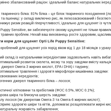
дмінно збалансований раціон: ідеальний баланс натуральних інгреді
 тваринного білка: 81% білка – це білок тваринного походження (ло
та пшениці: у складі виключно рис, як легкозасвоюваний і безглют
нижує ризик реакцій гіперчутливості, ідеально для цуценят із чут
 Puppy Sensitive, ви забезпечуєте своєму цуценяті не тільки прави
 і травних проблем. Нехай ваш вихованець росте здоровим, щасливи
и корм для цуценят Opti Life Puppy Sensitive:
зроблений для цуценят усіх порід віком від 1 до 18 місяців з урах
ий склад із натуральними інгредієнтами задовольнить навіть вибаг
оптимальний розвиток скелета, мозку та зору завдяки вмісту кальц
 джерел Омега-3 жирних кислот, EPA і DHA) і таурину;
 оптимальне травлення і здоров’я мікрофлори кишківника завдяки:
асвоюваних інгредієнтів;
ергенних джерел тваринного білка – лосося;
єтичної клітковини та пребіотиків (ФОС 0.5%, МОС 0.1%);
орова шкіра та блискуча шерсть завдяки:
слу лосося (як джерелам Омега-3 та Омега-6 жирних кислот);
 сприяє здоров’ю шкіри та кігтів, допомагає розщеплювати жирні кис
 натуральну яскравість забарвлення;