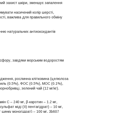
ний захист шкіри, зменшує запалення
имувати насичений колір шерсті,
ості, важлива для правильного обміну
ванню натуральних антиоксидантів
фосфору, завдяки морським водоростям
одження, рослинна клітковина (целюлоза
криль (0.5%), ФОС (0.5%), МОС (0.1%),
чорнобривці, зелений чай (12 мг/кг).
мін С – 240 мг, β-каротин – 1.2 мг,
сульфат міді (ІІ) пентагідрат) – 10 мг,
ат цинку моногідрат) – 100 мг, 3b607