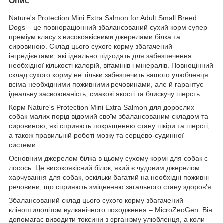
Опис
Nature's Protection Mini Extra Salmon for Adult Small Breed
Dogs – це повнораціонний збалансований сухий корм супер
преміум класу з високоякісними джерелами білка та
сировиною. Склад цього сухого корму збагачений
інгредієнтами, які ідеально підходять для забезпечення
необхідної кількості калорій, вітамінів і мінералів. Повноцінний
склад сухого корму не тільки забезпечить вашого улюбленця
всіма необхідними поживними речовинами, але й гарантує
ідеальну засвоюваність, смакові якості та блискучу шерсть.
Корм Nature's Protection Mini Extra Salmon для дорослих
собак малих порід відомий своїм збалансованим складом та
сировиною, які сприяють покращенню стану шкіри та шерсті,
а також правильній роботі мозку та серцево-судинної
системи.
Основним джерелом білка в цьому сухому кормі для собак є
лосось. Це високоякісний білок, який є чудовим джерелом
харчування для собак, оскільки багатий на необхідні поживні
речовини, що сприяють зміцненню загального стану здоров'я.
Збалансований склад цього сухого корму збагачений
кліноптилолітом вулканічного походження – MicroZeoGen. Він
допомагає виводити токсини з організму улюбленця, а коли