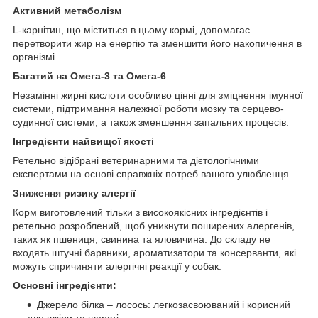
Активний метаболізм
L-карнітин, що міститься в цьому кормі, допомагає
перетворити жир на енергію та зменшити його накопичення в
організмі.
Багатий на Омега-3 та Омега-6
Незамінні жирні кислоти особливо цінні для зміцнення імунної
системи, підтримання належної роботи мозку та серцево-
судинної системи, а також зменшення запальних процесів.
Інгредієнти найвищої якості
Ретельно відібрані ветеринарними та дієтологічними
експертами на основі справжніх потреб вашого улюбленця.
Зниження ризику алергії
Корм виготовлений тільки з високоякісних інгредієнтів і
ретельно розроблений, щоб уникнути поширених алергенів,
таких як пшениця, свинина та яловичина. До складу не
входять штучні барвники, ароматизатори та консерванти, які
можуть спричиняти алергічні реакції у собак.
Основні інгредієнти:
Джерело білка – лосось: легкозасвоюваний і корисний
для шкіри та шерсті