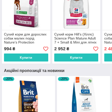
Сухий корм для дорослих
Сухий корм Hill's (Хіллс)
Сухи
собак малих порід
Science Plan Mature Adult
соба
Nature's Protection
7 + Small & Mini для літніх
Natu
(Нейчерс Протекшен) Mini
собак малих порід від 7
(Ней
994
2 952
2 4
₴
₴
Extra Salmon з лососем 2
років з куркою 6 кг
Adul
кг
Купити
Купити
Акційні пропозиції та новинки
–20%
–20%