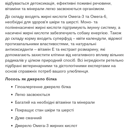
відбувається детоксикація, ефективні поживні речовини,
вітаміни та мінерали легко засвоюються організмом.
До складу входять жирні кислоти Омега-3 та Омега-6,
необхідні для здоров'я шкіри та шерсті. Моно- та
поліненасичені жирні кислоти підтримують імунну систему, а
насичені жирні кислоти забезпечують собаку енергією. Також
до складу корму входить суперфуд – квіти календули, відомої
протизапальними властивостями, та натуральні
антиоксиданти – вітамін Е та екстракт розмарину, які
допомагають захистити клітини від негативного впливу вільних
радикалів у цілком природний спосіб. Всі інгредієнти ретельно
підібрані ветеринарними та дієтологічними експертами на
основі справжніх потреб вашого улюбленця.
Лосось як джерело білка
Гіпоалергенне джерело білка
Легко засвоюється
Багатий на необхідні вітаміни та мінерали
Покращує стан шкіри та шерсті
Дуже смачний
Джерело Омега-3 жирних кислот