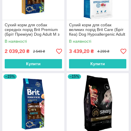
Сухий корм для собак
Сухий корм для собак
середніх порід Brit Premium
великих порід Brit Care (Бріт
(Бріт Преміум) Dog Adult M з
Кеа) Dog Hypoallergenic Adult
куркою 15 кг
Large Breed з ягням 12 кг
В наявності
В наявності
2 039,20
3 439,20
₴
₴
2 549 ₴
4 299 ₴
Купити
Купити
–15%
–15%