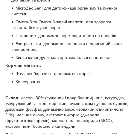
MicroZeoGen: для детоксикації організму та імунної
системи
Омега-3 та Омега-6 жирні кислоти: для здорової
шкіри та блискучої шерсті
L-карнітин: допомагає перетворити жир на енергію
Екстракт юки: допомагає зменшити неприємний запах
випорожнень
Квітки календули: має протизапальні властивості
Корм не містить:
Штучних барвників та ароматизаторів
Консервантів
Склад:
лосось 30% (сушений і подрібнений), рис, кукурудза,
кукурудзяний глютен, жир птиці, ячмінь, жом цукрових буряків,
дикальцій фосфат, динамічно мікронізований клиноптилоліт
(1%), насіння льону, екстракт цикорію (джерело
фруктоолігосахаридів), маннан- олігосахариди (МОС),
екстракт юки, борошно з календули.