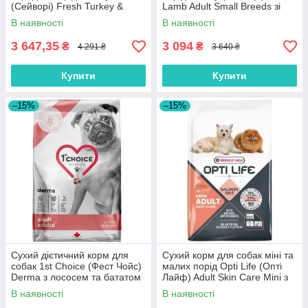
(Cейворi) Fresh Turkey &
Lamb Adult Small Breeds зі
Lamb Adult Medium Breeds зі
свіжим ягням 8 кг
В наявності
В наявності
свіжим ягням та індичкою 12
кг
3 647,35
3 094
₴
₴
4 291 ₴
3 640 ₴
Купити
Купити
–15%
–15%
Сухий дієтичний корм для
Сухий корм для собак міні та
собак 1st Choice (Фест Чойс)
малих порід Opti Life (Опті
Derma з лососем та бататом
Лайф) Adult Skin Care Mini з
12 кг
лососем 7.5 кг
В наявності
В наявності