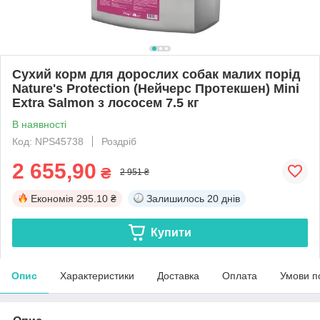
Сухий корм для дорослих собак малих порід
Nature's Protection (Нейчерс Протекшен) Mini
Extra Salmon з лососем 7.5 кг
В наявності
Код: NPS45738
Роздріб
2 655,90
₴
2 951 ₴
Економія
295.10 ₴
Залишилось
20 днів
Купити
Опис
Характеристики
Доставка
Оплата
Умови п