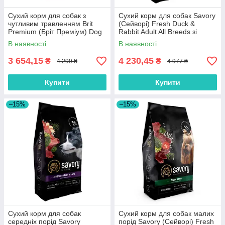
Сухий корм для собак з
Сухий корм для собак Savory
чутливим травленням Brit
(Cейворi) Fresh Duck &
Premium (Бріт Преміум) Dog
Rabbit Adult All Breeds зі
Sensitive Lamb з ягням 15 кг
свіжої качки та кролика 12 кг
В наявності
В наявності
3 654,15
4 230,45
₴
₴
4 299 ₴
4 977 ₴
Купити
Купити
–15%
–15%
Сухий корм для собак
Сухий корм для собак малих
середніх порід Savory
порід Savory (Cейворi) Fresh