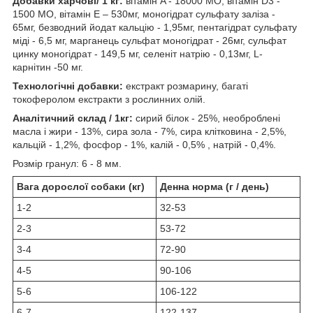
Добавки харчові/ 1 кг:
вітамін A - 18000 MО, вітамін D3 -
1500 MО, вітамін E – 530мг, моногідрат сульфату заліза -
65мг, безводний йодат кальцію - 1,95мг, пентагідрат сульфату
міді - 6,5 мг, марганець сульфат моногідрат - 26мг, сульфат
цинку моногідрат - 149,5 мг, селеніт натрію - 0,13мг, L-
карнітин -50 мг.
Технологічні добавки:
екстракт розмарину, багаті
токоферолом екстракти з рослинних олій.
Aнaлітичний склад / 1кг:
сирий білок - 25%, необроблені
масла і жири - 13%, сира зола - 7%, сира клітковина - 2,5%,
кальцій - 1,2%, фосфор - 1%, калій - 0,5% , натрій - 0,4%.
Розмір гранул: 6 - 8 мм.
Вага дорослої собаки (кг)
Денна норма (г / день)
1-2
32-53
2-3
53-72
3-4
72-90
4-5
90-106
5-6
106-122
6-7
122-137