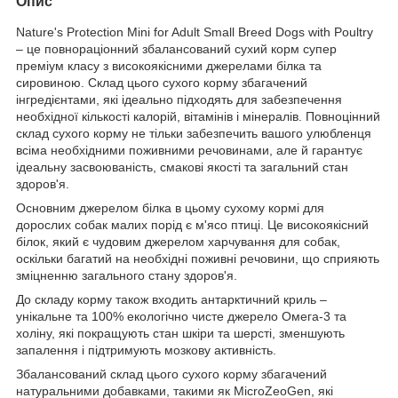
Опис
Nature's Protection Mini for Adult Small Breed Dogs with Poultry
– це повнораціонний збалансований сухий корм супер
преміум класу з високоякісними джерелами білка та
сировиною. Склад цього сухого корму збагачений
інгредієнтами, які ідеально підходять для забезпечення
необхідної кількості калорій, вітамінів і мінералів. Повноцінний
склад сухого корму не тільки забезпечить вашого улюбленця
всіма необхідними поживними речовинами, але й гарантує
ідеальну засвоюваність, смакові якості та загальний стан
здоров'я.
Основним джерелом білка в цьому сухому кормі для
дорослих собак малих порід є м'ясо птиці. Це високоякісний
білок, який є чудовим джерелом харчування для собак,
оскільки багатий на необхідні поживні речовини, що сприяють
зміцненню загального стану здоров'я.
До складу корму також входить антарктичний криль –
унікальне та 100% екологічно чисте джерело Омега-3 та
холіну, які покращують стан шкіри та шерсті, зменшують
запалення і підтримують мозкову активність.
Збалансований склад цього сухого корму збагачений
натуральними добавками, такими як MicroZeoGen, які