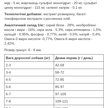
міді - 5 мг, марганець сульфат моногідрат - 20 мг, сульфат
цинку моногідрат - 115 мг, селеніт натрію - 0,1 мг.
Технологічні добавки:
екстракт розмарину, багаті
токоферолом екстракти з рослинних олій.
Аналітичний склад 1/кг:
сирий білок - 28%, необроблені
масла і жири - 16%, сира зола - 5,3%, сира клітковина - 1,5%,
кальцій - 0,95%, фосфор - 0,77%, калій - 0,5%, натрій - 0,4%,
Омега-3 жирні кислоти -0,77%, Омега-6 жирні кислоти -
2,42%.
Розмір гранул: 6 - 8 мм.
Вага дорослої собаки (кг)
Денна норма (г / день)
2-3
42-58
3-4
58-72
4-5
72-85
5-6
85-97
6-7
97-109
7-8
109-121