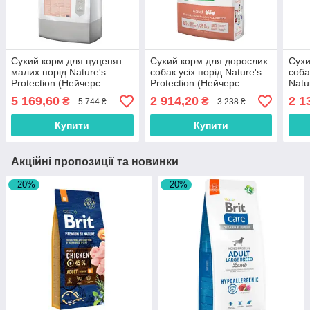
Сухий корм для цуценят
Сухий корм для дорослих
Сухи
малих порід Nature's
собак усіх порід Nature's
соба
Protection (Нейчерс
Protection (Нейчерс
Natu
Протекшен) Mini Junior з
Протекшен) Adult Poultry з
(Ней
5 169,60
2 914,20
2 1
₴
₴
5 744 ₴
3 238 ₴
м’ясом птиці 18 кг
м’ясом птиці 12 кг
Adul
Купити
Купити
Акційні пропозиції та новинки
–20%
–20%