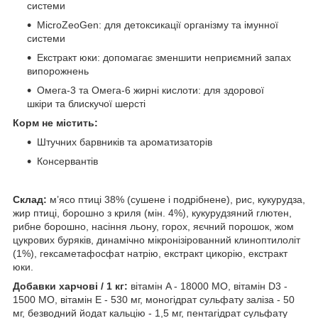
системи
MicroZeoGen: для детоксикації організму та імунної
системи
Екстракт юки: допомагає зменшити неприємний запах
випорожнень
Омега-3 та Омега-6 жирні кислоти: для здорової
шкіри та блискучої шерсті
Корм не містить:
Штучних барвників та ароматизаторів
Консервантів
Склад:
м’ясо птиці 38% (сушене і подрібнене), рис, кукурудза,
жир птиці, борошно з криля (мін. 4%), кукурудзяний глютен,
рибне борошно, насіння льону, горох, яєчний порошок, жом
цукрових буряків, динамічно мікронізірованний клиноптилоліт
(1%), гексаметафосфат натрію, екстракт цикорію, екстракт
юки.
Добавки харчові / 1 кг:
вітамін A - 18000 MО, вітамін D3 -
1500 MО, вітамін E - 530 мг, моногідрат сульфату заліза - 50
мг, безводний йодат кальцію - 1,5 мг, пентагідрат сульфату