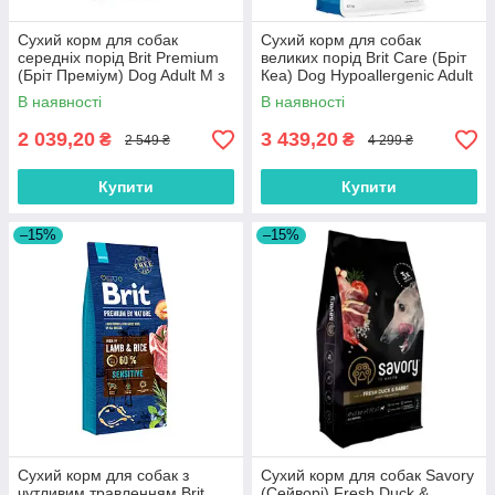
Сухий корм для собак
Сухий корм для собак
середніх порід Brit Premium
великих порід Brit Care (Бріт
(Бріт Преміум) Dog Adult M з
Кеа) Dog Hypoallergenic Adult
куркою 15 кг
Large Breed з ягням 12 кг
В наявності
В наявності
2 039,20
3 439,20
₴
₴
2 549 ₴
4 299 ₴
Купити
Купити
–15%
–15%
Сухий корм для собак з
Сухий корм для собак Savory
чутливим травленням Brit
(Cейворi) Fresh Duck &