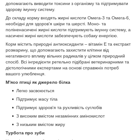
допомагають виводити токсини з організму та підтримувати
здорову імунну систему.
До складу корму входять жирні кислоти Омега-3 та Омега-6,
необхідні для здоров'я шкіри та шерсті. Моно- та
поліненасичені жирні кислоти підтримують імунну систему, а
насичені жирні кислоти забезпечують собаку енергією.
Корм містить природні антиоксиданти – вітамін Е та екстракт
розмарину, що допомагають захистити клітини від
негативного впливу вільних радикалів у цілком природний
спосіб. Всі інгредієнти ретельно підібрані ветеринарними та
дієтологічними експертами на основі справжніх потреб
вашого улюбленця.
М'ясо птиці як джерело білка
Легко засвоюється
Підтримує масу тіла
Підтримує здоров'я та рухливість суглобів
З високим вмістом незамінних амінокислот
З низьким вмістом жиру
Турбота про зуби