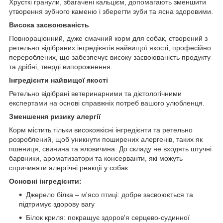
Хрусткі гранули, збагачені кальцієм, допомагають зменшити
утворення зубного каменю і зберегти зуби та ясна здоровими.
Висока засвоюваність
Повнораціонний, дуже смачний корм для собак, створений з
ретельно відібраних інгредієнтів найвищої якості, професійно
перероблених, що забезпечує високу засвоюваність продукту
та дрібні, тверді випорожнення.
Інгредієнти найвищої якості
Ретельно відібрані ветеринарними та дієтологічними
експертами на основі справжніх потреб вашого улюбленця.
Зменшення ризику алергії
Корм містить тільки високоякісні інгредієнти та ретельно
розроблений, щоб уникнути поширених алергенів, таких як
пшениця, свинина та яловичина. До складу не входять штучні
барвники, ароматизатори та консерванти, які можуть
спричиняти алергічні реакції у собак.
Основні інгредієнти:
Джерело білка – м'ясо птиці: добре засвоюється та
підтримує здорову вагу
Білок криля: покращує здоров'я серцево-судинної