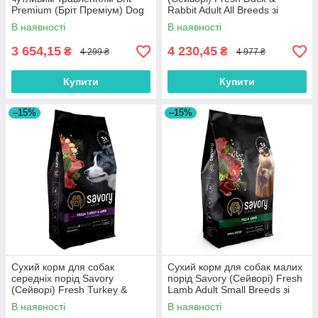
Premium (Бріт Преміум) Dog
Rabbit Adult All Breeds зі
Sensitive Lamb з ягням 15 кг
свіжої качки та кролика 12 кг
В наявності
В наявності
3 654,15
4 230,45
₴
₴
4 299 ₴
4 977 ₴
Купити
Купити
–15%
–15%
Сухий корм для собак
Сухий корм для собак малих
середніх порід Savory
порід Savory (Cейворi) Fresh
(Cейворi) Fresh Turkey &
Lamb Adult Small Breeds зі
Lamb Adult Medium Breeds зі
свіжим ягням 8 кг
В наявності
В наявності
свіжим ягням та індичкою 12