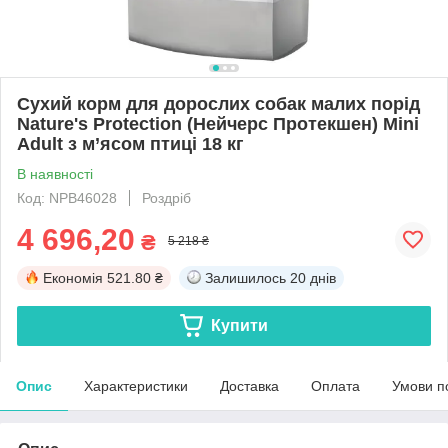
Сухий корм для дорослих собак малих порід
Nature's Protection (Нейчерс Протекшен) Mini
Adult з м’ясом птиці 18 кг
В наявності
Код: NPB46028
Роздріб
4 696,20
₴
5 218 ₴
Економія
521.80 ₴
Залишилось
20 днів
Купити
Опис
Характеристики
Доставка
Оплата
Умови п