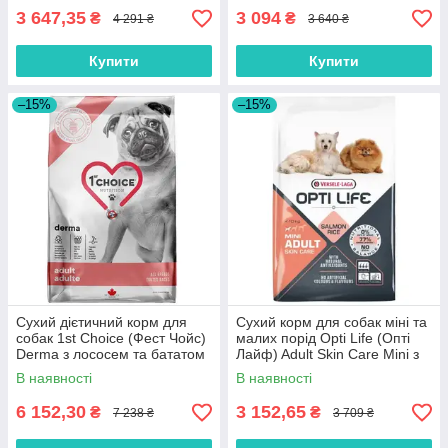
кг
3 647,35
3 094
₴
₴
4 291 ₴
3 640 ₴
Купити
Купити
–15%
–15%
Сухий дієтичний корм для
Сухий корм для собак міні та
собак 1st Choice (Фест Чойс)
малих порід Opti Life (Опті
Derma з лососем та бататом
Лайф) Adult Skin Care Mini з
12 кг
лососем 7.5 кг
В наявності
В наявності
6 152,30
3 152,65
₴
₴
7 238 ₴
3 709 ₴