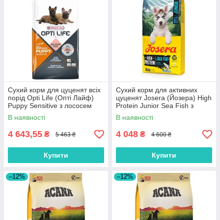
Сухий корм для цуценят всіх
Сухий корм для активних
порід Opti Life (Опті Лайф)
цуценят Josera (Йозера) High
Puppy Sensitive з лососем
Protein Junior Sea Fish з
12.5 кг
морською рибою 12.5 кг
В наявності
В наявності
4 643,55
4 048
₴
₴
5 463 ₴
4 600 ₴
Купити
Купити
–12%
–12%