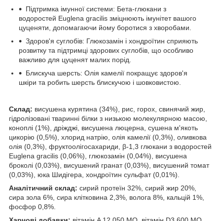
Підтримка імунної системи: Бета-глюкани з
водоростей Euglena gracilis зміцнюють імунітет вашого
цуценяти, допомагаючи йому боротися з хворобами.
Здоров'я суглобів: Глюкозамін і хондроїтин сприяють
розвитку та підтримці здорових суглобів, що особливо
важливо для цуценят малих порід.
Блискуча шерсть: Олія камелії покращує здоров'я
шкіри та робить шерсть блискучою і шовковистою.
Склад:
висушена курятина (34%), рис, горох, свинячий жир,
гідролізовані тваринні білки з низькою молекулярною масою,
коноплі (1%), дріжджі, висушена люцерна, сушена м'якоть
цикорію (0,5%), хлорид натрію, олія камелії (0,3%), оливкова
олія (0,3%), фруктоолігосахариди, β-1,3 глюкани з водоростей
Euglena gracilis (0,06%), глюкозамін (0,04%), висушена
броколі (0,03%), висушений гранат (0,03%), висушений томат
(0,03%), юка Шидігера, хондроїтин сульфат (0,01%).
Аналітичний склад:
сирий протеїн 32%, сирий жир 20%,
сира зола 6%, сира клітковина 2,3%, волога 8%, кальцій 1%,
фосфор 0,8%.
Харчові добавки:
вітамін A 12.050 МО, вітамін D3 600 МО,