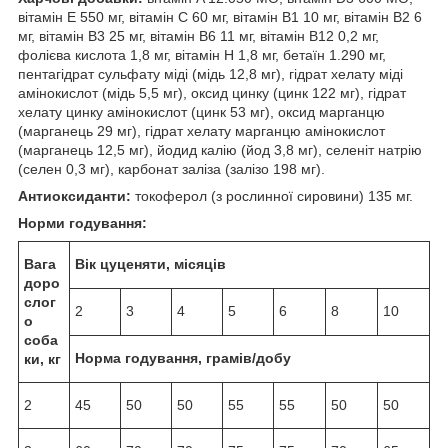
вітамін E 550 мг, вітамін C 60 мг, вітамін B1 10 мг, вітамін B2 6
мг, вітамін B3 25 мг, вітамін B6 11 мг, вітамін B12 0,2 мг,
фолієва кислота 1,8 мг, вітамін H 1,8 мг, бетаїн 1.290 мг,
пентагідрат сульфату міді (мідь 12,8 мг), гідрат хелату міді
амінокислот (мідь 5,5 мг), оксид цинку (цинк 122 мг), гідрат
хелату цинку амінокислот (цинк 53 мг), оксид марганцю
(марганець 29 мг), гідрат хелату марганцю амінокислот
(марганець 12,5 мг), йодид калію (йод 3,8 мг), селеніт натрію
(селен 0,3 мг), карбонат заліза (залізо 198 мг).
Антиоксиданти:
токоферол (з рослинної сировини) 135 мг.
Норми годування:
Вага
Вік цуценяти, місяців
доро
слог
2
3
4
5
6
8
10
о
соба
Норма годування, грамів/добу
ки, кг
2
45
50
50
55
55
50
50