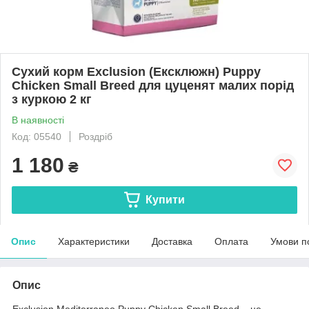
Сухий корм Exclusion (Ексклюжн) Puppy
Chicken Small Breed для цуценят малих порід
з куркою 2 кг
В наявності
Код: 05540
Роздріб
1 180
₴
Купити
Опис
Характеристики
Доставка
Оплата
Умови п
Опис
Exclusion Mediterraneo Puppy Chicken Small Breed – це