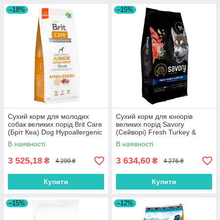
–18%
–15%
Сухий корм для молодих
Сухий корм для юніорів
собак великих порід Brit Care
великих порід Savory
(Бріт Кеа) Dog Hypoallergenic
(Cейворi) Fresh Turkey &
Junior Large Breed з ягням 12
Сhicken Junior Large Breeds
В наявності
В наявності
кг
зі свіжою індичкою та курко
12 кг
3 525,18
3 634,60
₴
₴
4 299 ₴
4 276 ₴
Купити
Купити
–15%
–12%