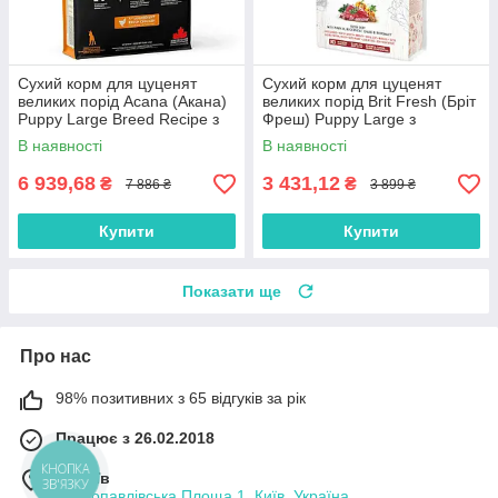
Сухий корм для цуценят
Сухий корм для цуценят
великих порід Acana (Акана)
великих порід Brit Fresh (Бріт
Puppy Large Breed Recipe з
Фреш) Puppy Large з
м'ясом курчат 17 кг
яловичиною та гарбузом 12
В наявності
В наявності
кг
6 939,68
3 431,12
₴
₴
7 886 ₴
3 899 ₴
Купити
Купити
Показати ще
Про нас
98% позитивних з 65 відгуків за рік
Працює з 26.02.2018
КНОПКА
м. Київ
ЗВ'ЯЗКУ
Петропавлівська Площа 1, Київ, Україна