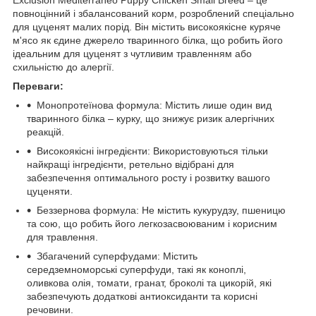
повноцінний і збалансований корм, розроблений спеціально
для цуценят малих порід. Він містить високоякісне куряче
м'ясо як єдине джерело тваринного білка, що робить його
ідеальним для цуценят з чутливим травленням або
схильністю до алергії.
Переваги:
Монопротеїнова формула: Містить лише один вид
тваринного білка – курку, що знижує ризик алергічних
реакцій.
Високоякісні інгредієнти: Використовуються тільки
найкращі інгредієнти, ретельно відібрані для
забезпечення оптимального росту і розвитку вашого
цуценяти.
Беззернова формула: Не містить кукурудзу, пшеницю
та сою, що робить його легкозасвоюваним і корисним
для травлення.
Збагачений суперфудами: Містить
середземноморські суперфуди, такі як коноплі,
оливкова олія, томати, гранат, броколі та цикорій, які
забезпечують додаткові антиоксиданти та корисні
речовини.