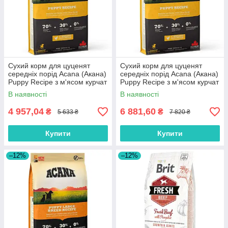
Сухий корм для цуценят
Сухий корм для цуценят
середніх порід Acana (Акана)
середніх порід Acana (Акана)
Puppy Recipe з м'ясом курчат
Puppy Recipe з м'ясом курчат
11.4 кг
17 кг
В наявності
В наявності
4 957,04
6 881,60
₴
₴
5 633 ₴
7 820 ₴
Купити
Купити
–12%
–12%