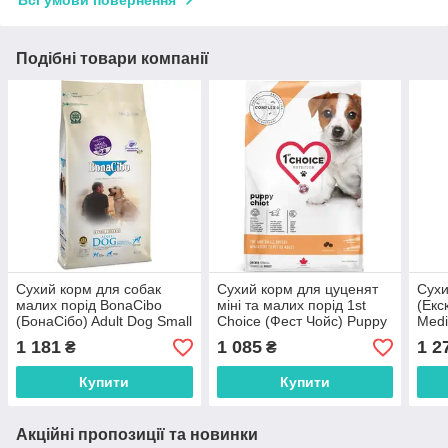
Подібні товари компанії
Сухий корм для собак
Сухий корм для цуценят
Сухи
малих порід BonaCibo
міні та малих порід 1st
(Екс
(БонаСібо) Adult Dog Small
Choice (Фест Чойс) Puppy
Medi
Breed Chicken & Rice with
Toy and Small Breeds з
сере
1 181
1 085
1 2
₴
₴
Anchovy курка анчоуси та
куркою 2 кг
кг
рис 4 кг
Купити
Купити
Акційні пропозиції та новинки