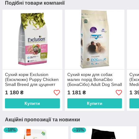
Подібні товари компанії
Сухий корм Exclusion
Сухий корм для собак
Сухи
(Ексклюжн) Puppy Chicken
малих порід BonaCibo
(Екс
Small Breed для цуценят
(БонаСібо) Adult Dog Small
Medi
малих порід з куркою 2 кг
Breed Chicken & Rice with
сере
1 180
1 181
1 3
₴
₴
Anchovy курка анчоуси та
кг
рис 4 кг
Купити
Купити
Акційні пропозиції та новинки
–18%
–15%