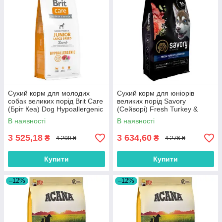
Сухий корм для молодих
Сухий корм для юніорів
собак великих порід Brit Care
великих порід Savory
(Бріт Кеа) Dog Hypoallergenic
(Cейворi) Fresh Turkey &
Junior Large Breed з ягням 12
Сhicken Junior Large Breeds
В наявності
В наявності
кг
зі свіжою індичкою та курко
12 кг
3 525,18
3 634,60
₴
₴
4 299 ₴
4 276 ₴
Купити
Купити
–12%
–12%