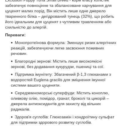
забезпечує повноцінне та збалансоване харчування для
цуценят малих порід. Він містить лише одне джерело
тваринного білка – дегідрований тунець (32%), що робить
його ідеальним для цуценят з чутливим травленням або
схильністю до алергій.
Переваги:
Монопротеїнова формула: Зменшує ризик алергічних
реакцій, забезпечуючи легке засвоєння поживних
речовин.
Благородні зернові: Містить лише високоякісні
зернові, без додавання кукурудзи, пшениці та сої.
Підтримка імунітету: Збагачений β-1,3 глюканами з
водоростей Euglena gracilis для зміцнення імунної
системи вашого цуценяти.
Середземноморські суперфуди: Містить коноплю,
оливкову олію, помідор, гранат, броколі та цикорій –
джерела антиоксидантів для захисту від вільних
радикалів.
Здоров'я суглобів: Глюкозамін і хондроїтину сульфат
для підтримки здорового розвитку суглобів.