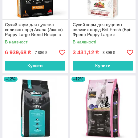
Сухий корм для цуценят
Сухий корм для цуценят
великих порід Acana (Акана)
великих порід Brit Fresh (Бріт
Puppy Large Breed Recipe з
Фреш) Puppy Large з
м'ясом курчат 17 кг
яловичиною та гарбузом 12
В наявності
В наявності
кг
6 939,68
3 431,12
₴
₴
7 886 ₴
3 899 ₴
Купити
Купити
–12%
–12%