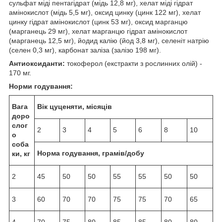
сульфат міді пентагідрат (мідь 12,8 мг), хелат міді гідрат
амінокислот (мідь 5,5 мг), оксид цинку (цинк 122 мг), хелат
цинку гідрат амінокислот (цинк 53 мг), оксид марганцю
(марганець 29 мг), хелат марганцю гідрат амінокислот
(марганець 12,5 мг), йодид калію (йод 3,8 мг), селеніт натрію
(селен 0,3 мг), карбонат заліза (залізо 198 мг).
Антиоксиданти:
токоферол (екстракти з рослинних олій) -
170 мг.
Норми годування:
Вага
Вік цуценяти, місяців
доро
слог
2
3
4
5
6
8
10
о
соба
Норма годування, грамів/добу
ки, кг
2
45
50
50
55
55
50
50
3
60
70
70
75
75
70
65
4
70
75
80
85
85
80
80