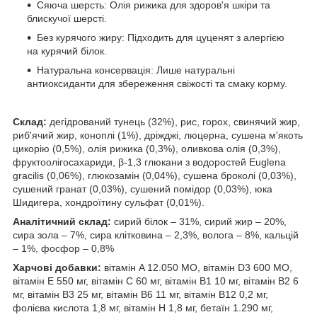
Сяюча шерсть: Олія рижика для здоров'я шкіри та
блискучої шерсті.
Без курячого жиру: Підходить для цуценят з алергією
на курячий білок.
Натуральна консервація: Лише натуральні
антиоксиданти для збереження свіжості та смаку корму.
Склад:
дегідрований тунець (32%), рис, горох, свинячий жир,
риб'ячий жир, коноплі (1%), дріжджі, люцерна, сушена м'якоть
цикорію (0,5%), олія рижика (0,3%), оливкова олія (0,3%),
фруктоолігосахариди, β-1,3 глюкани з водоростей Euglena
gracilis (0,06%), глюкозамін (0,04%), сушена броколі (0,03%),
сушений гранат (0,03%), сушений помідор (0,03%), юка
Шидигера, хондроїтину сульфат (0,01%).
Аналітичний склад:
сирий білок – 31%, сирий жир – 20%,
сира зола – 7%, сира клітковина – 2,3%, волога – 8%, кальцій
– 1%, фосфор – 0,8%
Харчові добавки:
вітамін A 12.050 МО, вітамін D3 600 МО,
вітамін E 550 мг, вітамін C 60 мг, вітамін B1 10 мг, вітамін B2 6
мг, вітамін B3 25 мг, вітамін B6 11 мг, вітамін B12 0,2 мг,
фолієва кислота 1,8 мг, вітамін H 1,8 мг, бетаїн 1.290 мг,