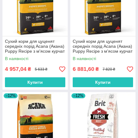
Сухий корм для цуценят
Сухий корм для цуценят
середніх порід Acana (Акана)
середніх порід Acana (Акана)
Puppy Recipe з м'ясом курчат
Puppy Recipe з м'ясом курчат
11.4 кг
17 кг
В наявності
В наявності
4 957,04
6 881,60
₴
₴
5 633 ₴
7 820 ₴
Купити
Купити
–12%
–12%