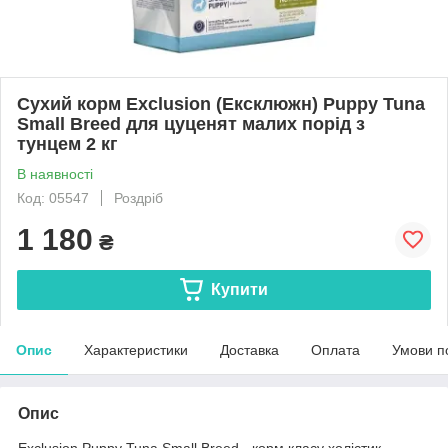
Сухий корм Exclusion (Ексклюжн) Puppy Tuna
Small Breed для цуценят малих порід з
тунцем 2 кг
В наявності
Код: 05547
Роздріб
1 180
₴
Купити
Опис
Характеристики
Доставка
Оплата
Умови п
Опис
Exclusion Puppy Tuna Small Breed - корм класу холістик