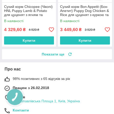
Сухий корм Chicopee (Чікопі)
Сухий корм Bon Appetit (Бон
HNL Puppy Lamb & Potato
Апетит) Puppy Dog Chicken &
для цуценят з ягням та
Rice для цуценят з куркою та
картоплею 12 кг
рисом 12 кг
В наявності
В наявності
4 329,60
3 449,60
₴
₴
4 920 ₴
3 920 ₴
Купити
Купити
Показати ще
Про нас
98% позитивних з 65 відгуків за рік
Працює з 26.02.2018
м. Київ
Петропавлівська Площа 1, Київ, Україна
Контакти